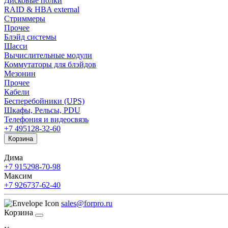
Дисковые полки
RAID & HBA external
Стриммеры
Прочее
Блэйд системы
Шасси
Вычислительные модули
Коммутаторы для блэйдов
Мезонин
Прочее
Кабели
Бесперебойники (UPS)
Шкафы, Рельсы, PDU
Телефония и видеосвязь
+7 495
128-32-60
Корзина
Дима
+7 915
298-70-98
Максим
+7 926
737-62-40
sales@forpro.ru
Корзина