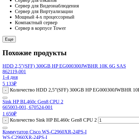
Сервер для бэкапов
Сервер для Видеонаблюдения
Сервер для Виртуализации
Мощный 4-х процессорный
Компактный сервер
Сервер в корпусе Tower
Еще
Похожие продукты
HDD 2,5”(SFF) 300GB HP EG000300JWBHR 10K 6G SAS
862119-001
1-4 дня
5 133
₽
Количество HDD 2,5”(SFF) 300GB HP EG000300JWBHR 10
-
Sink HP BL460c Gen8 CPU 2
665003-001, 670524-001
1 650
₽
Количество Sink HP BL460c Gen8 CPU 2
-
Коммутатор Cisco WS-C2960XR-24PS-I
WS-C2960XR-24PS-I