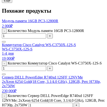
Еще
Похожие продукты
Модуль памяти 16GB PC3-12800R
2 000
₽
Количество Модуль памяти 16GB PC3-12800R
-
+
Коммутатор Cisco Catalyst WS-C3750X-12S-S
WS-C3750X-12S-S
1-4 дня
19 000
₽
Количество Коммутатор Cisco Catalyst WS-C3750X-12S-S
-
+
Сервер DELL PowerEdge R740xd 12SFF 12NVMe
2xXeon 6254 Gold(18 Core, 3.1/4.0 GHz), 128GB, Perc H730p,
2x750W
230 000
₽
Количество Сервер DELL PowerEdge R740xd 12SFF
-
12NVMe; 2xXeon 6254 Gold(18 Core, 3.1/4.0 GHz), 128GB, Perc
H730p, 2x750W
+