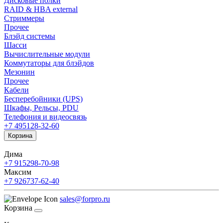
Дисковые полки
RAID & HBA external
Стриммеры
Прочее
Блэйд системы
Шасси
Вычислительные модули
Коммутаторы для блэйдов
Мезонин
Прочее
Кабели
Бесперебойники (UPS)
Шкафы, Рельсы, PDU
Телефония и видеосвязь
+7 495
128-32-60
Корзина
Дима
+7 915
298-70-98
Максим
+7 926
737-62-40
sales@forpro.ru
Корзина