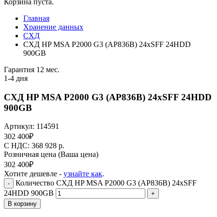
Корзина пуста.
Главная
Хранение данных
СХД
СХД HP MSA P2000 G3 (AP836B) 24xSFF 24HDD
900GB
Гарантия 12 мес.
1-4 дня
СХД HP MSA P2000 G3 (AP836B) 24xSFF 24HDD
900GB
Артикул:
114591
302 400
₽
C НДС: 368 928
р.
Розничная цена
(Ваша цена)
302 400
₽
Хотите дешевле -
узнайте как
.
Количество СХД HP MSA P2000 G3 (AP836B) 24xSFF
-
24HDD 900GB
+
В корзину