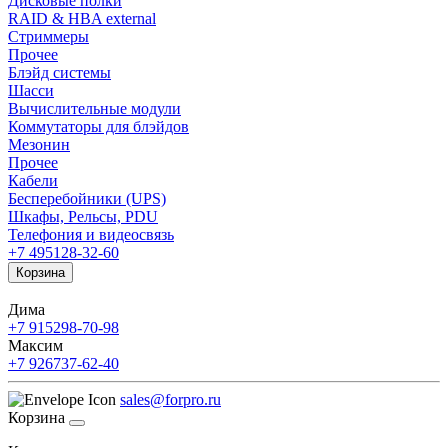
Дисковые полки
RAID & HBA external
Стриммеры
Прочее
Блэйд системы
Шасси
Вычислительные модули
Коммутаторы для блэйдов
Мезонин
Прочее
Кабели
Бесперебойники (UPS)
Шкафы, Рельсы, PDU
Телефония и видеосвязь
+7 495
128-32-60
Корзина
Дима
+7 915
298-70-98
Максим
+7 926
737-62-40
sales@forpro.ru
Корзина