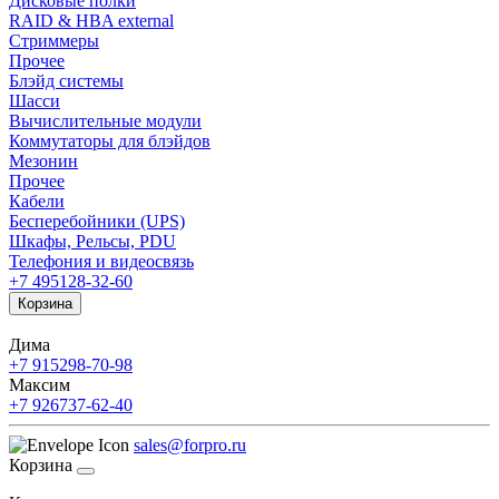
Дисковые полки
RAID & HBA external
Стриммеры
Прочее
Блэйд системы
Шасси
Вычислительные модули
Коммутаторы для блэйдов
Мезонин
Прочее
Кабели
Бесперебойники (UPS)
Шкафы, Рельсы, PDU
Телефония и видеосвязь
+7 495
128-32-60
Корзина
Дима
+7 915
298-70-98
Максим
+7 926
737-62-40
sales@forpro.ru
Корзина