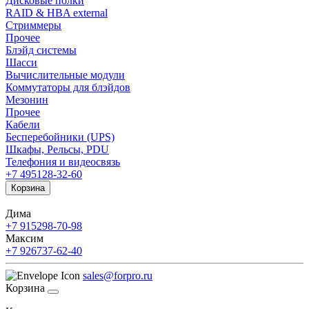
Дисковые полки
RAID & HBA external
Стриммеры
Прочее
Блэйд системы
Шасси
Вычислительные модули
Коммутаторы для блэйдов
Мезонин
Прочее
Кабели
Бесперебойники (UPS)
Шкафы, Рельсы, PDU
Телефония и видеосвязь
+7 495
128-32-60
Корзина
Дима
+7 915
298-70-98
Максим
+7 926
737-62-40
sales@forpro.ru
Корзина