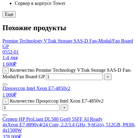
Сервер в корпусе Tower
Еще
Похожие продукты
Promise Technology VTrak Storage SAS-D Fan-Modul/Fan Board
GP
0552-01
1-4 дня
1 600
₽
Количество Promise Technology VTrak Storage SAS-D Fan-
-
Modul/Fan Board GP
+
Процессор Intel Xeon E7-4850v2
1 000
₽
Количество Процессор Intel Xeon E7-4850v2
-
+
Сервер HP ProLiant DL580 Gen9 5SFF AI Ready
4xXeon E7-8890v4(24 Core, 2.2/3.4 GHz, 9,6Gt/s), 512GB, P830i,
4x1500W
378 000
₽