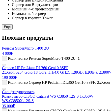
Сервер для Видеонаблюдения
Сервер для Виртуализации
Мощный 4-х процессорный
Компактный сервер
Сервер в корпусе Tower
Еще
Похожие продукты
Рельсы SuperMicro T400 2U
4 000
₽
Количество Рельсы SuperMicro T400 2U
-
Сервер HP ProLiant DL360 Gen10 8SFF
2xXeon 6254 Gold(18 Core, 3.1/4.0 GHz), 128GB, E208i-a, 2x800
190 000
₽
Количество Сервер HP ProLiant DL360 Gen10 8SFF; 2xXeon 6
-
Сконфигурировать
Коммутатор CISCO Catalyst WS-C3850-12S-S 1x350W
WS-C3850X-12S-S
35 000
₽
Количество Коммутатор CISCO Catalyst WS-C3850-12S-S 1