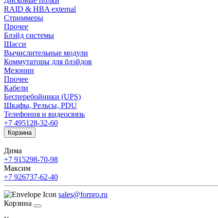
Дисковые полки
RAID & HBA external
Стриммеры
Прочее
Блэйд системы
Шасси
Вычислительные модули
Коммутаторы для блэйдов
Мезонин
Прочее
Кабели
Бесперебойники (UPS)
Шкафы, Рельсы, PDU
Телефония и видеосвязь
+7 495
128-32-60
Корзина
Дима
+7 915
298-70-98
Максим
+7 926
737-62-40
sales@forpro.ru
Корзина