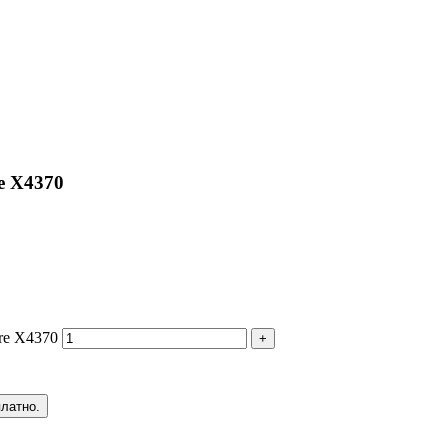
e X4370
ire X4370
+
платно.