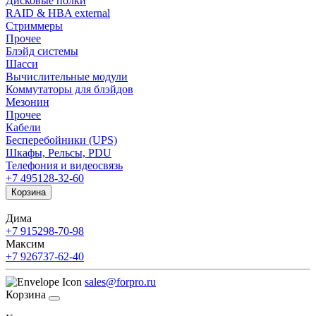
Дисковые полки
RAID & HBA external
Стриммеры
Прочее
Блэйд системы
Шасси
Вычислительные модули
Коммутаторы для блэйдов
Мезонин
Прочее
Кабели
Бесперебойники (UPS)
Шкафы, Рельсы, PDU
Телефония и видеосвязь
+7 495
128-32-60
Корзина
Дима
+7 915
298-70-98
Максим
+7 926
737-62-40
sales@forpro.ru
Корзина