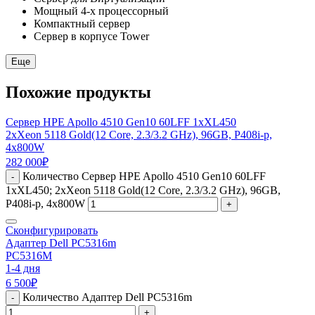
Мощный 4-х процессорный
Компактный сервер
Сервер в корпусе Tower
Еще
Похожие продукты
Сервер HPE Apollo 4510 Gen10 60LFF 1xXL450
2xXeon 5118 Gold(12 Core, 2.3/3.2 GHz), 96GB, P408i-p,
4x800W
282 000
₽
Количество Сервер HPE Apollo 4510 Gen10 60LFF
-
1xXL450; 2xXeon 5118 Gold(12 Core, 2.3/3.2 GHz), 96GB,
P408i-p, 4x800W
+
Сконфигурировать
Адаптер Dell PC5316m
PC5316M
1-4 дня
6 500
₽
Количество Адаптер Dell PC5316m
-
+