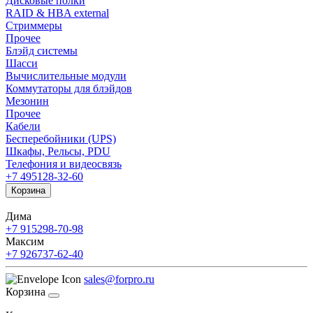
Дисковые полки
RAID & HBA external
Стриммеры
Прочее
Блэйд системы
Шасси
Вычислительные модули
Коммутаторы для блэйдов
Мезонин
Прочее
Кабели
Бесперебойники (UPS)
Шкафы, Рельсы, PDU
Телефония и видеосвязь
+7 495
128-32-60
Корзина
Дима
+7 915
298-70-98
Максим
+7 926
737-62-40
sales@forpro.ru
Корзина