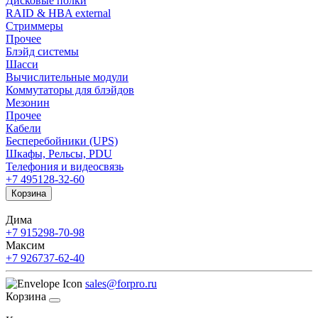
Дисковые полки
RAID & HBA external
Стриммеры
Прочее
Блэйд системы
Шасси
Вычислительные модули
Коммутаторы для блэйдов
Мезонин
Прочее
Кабели
Бесперебойники (UPS)
Шкафы, Рельсы, PDU
Телефония и видеосвязь
+7 495
128-32-60
Корзина
Дима
+7 915
298-70-98
Максим
+7 926
737-62-40
sales@forpro.ru
Корзина