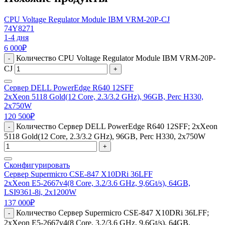
CPU Voltage Regulator Module IBM VRM-20P-CJ
74Y8271
1-4 дня
6 000
₽
Количество CPU Voltage Regulator Module IBM VRM-20P-
-
CJ
+
Сервер DELL PowerEdge R640 12SFF
2xXeon 5118 Gold(12 Core, 2.3/3.2 GHz), 96GB, Perc H330,
2x750W
120 500
₽
Количество Сервер DELL PowerEdge R640 12SFF; 2xXeon
-
5118 Gold(12 Core, 2.3/3.2 GHz), 96GB, Perc H330, 2x750W
+
Сконфигурировать
Сервер Supermicro CSE-847 X10DRi 36LFF
2xXeon E5-2667v4(8 Core, 3.2/3.6 GHz, 9,6Gt/s), 64GB,
LSI9361-8i, 2x1200W
137 000
₽
Количество Сервер Supermicro CSE-847 X10DRi 36LFF;
-
2xXeon E5-2667v4(8 Core, 3.2/3.6 GHz, 9,6Gt/s), 64GB,