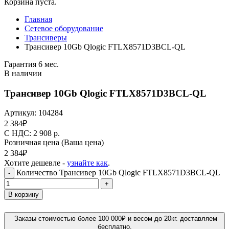
Корзина пуста.
Главная
Сетевое оборудование
Трансиверы
Трансивер 10Gb Qlogic FTLX8571D3BCL-QL
Гарантия 6 мес.
В наличии
Трансивер 10Gb Qlogic FTLX8571D3BCL-QL
Артикул:
104284
2 384
₽
C НДС: 2 908
р.
Розничная цена
(Ваша цена)
2 384
₽
Хотите дешевле -
узнайте как
.
Количество Трансивер 10Gb Qlogic FTLX8571D3BCL-QL
-
+
В корзину
Заказы стоимостью более 100 000₽ и весом до 20кг. доставляем
бесплатно.