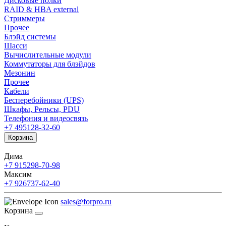
Дисковые полки
RAID & HBA external
Стриммеры
Прочее
Блэйд системы
Шасси
Вычислительные модули
Коммутаторы для блэйдов
Мезонин
Прочее
Кабели
Бесперебойники (UPS)
Шкафы, Рельсы, PDU
Телефония и видеосвязь
+7 495
128-32-60
Корзина
Дима
+7 915
298-70-98
Максим
+7 926
737-62-40
sales@forpro.ru
Корзина