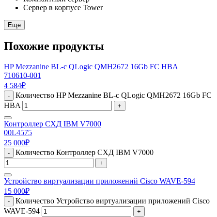
Сервер в корпусе Tower
Еще
Похожие продукты
HP Mezzanine BL-c QLogic QMH2672 16Gb FC HBA
710610-001
4 584
₽
Количество HP Mezzanine BL-c QLogic QMH2672 16Gb FC
-
HBA
+
Контроллер СХД IBM V7000
00L4575
25 000
₽
Количество Контроллер СХД IBM V7000
-
+
Устройство виртуализации приложений Cisco WAVE-594
15 000
₽
Количество Устройство виртуализации приложений Cisco
-
WAVE-594
+