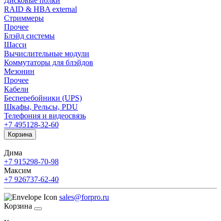
Дисковые полки
RAID & HBA external
Стриммеры
Прочее
Блэйд системы
Шасси
Вычислительные модули
Коммутаторы для блэйдов
Мезонин
Прочее
Кабели
Бесперебойники (UPS)
Шкафы, Рельсы, PDU
Телефония и видеосвязь
+7 495
128-32-60
Корзина
Дима
+7 915
298-70-98
Максим
+7 926
737-62-40
sales@forpro.ru
Корзина