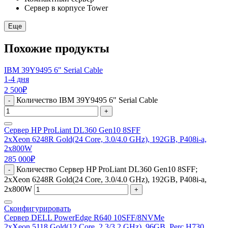
Сервер в корпусе Tower
Еще
Похожие продукты
IBM 39Y9495 6" Serial Cable
1-4 дня
2 500
₽
Количество IBM 39Y9495 6" Serial Cable
-
+
Сервер HP ProLiant DL360 Gen10 8SFF
2xXeon 6248R Gold(24 Core, 3.0/4.0 GHz), 192GB, P408i-a,
2x800W
285 000
₽
Количество Сервер HP ProLiant DL360 Gen10 8SFF;
-
2xXeon 6248R Gold(24 Core, 3.0/4.0 GHz), 192GB, P408i-a,
2x800W
+
Сконфигурировать
Сервер DELL PowerEdge R640 10SFF/8NVMe
2xXeon 5118 Gold(12 Core, 2.3/3.2 GHz), 96GB, Perc H730,