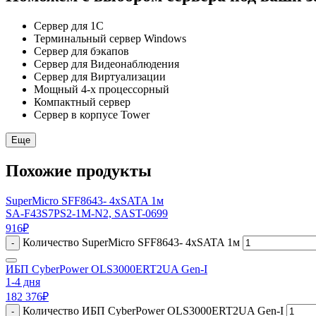
Сервер для 1С
Терминальный сервер Windows
Сервер для бэкапов
Сервер для Видеонаблюдения
Сервер для Виртуализации
Мощный 4-х процессорный
Компактный сервер
Сервер в корпусе Tower
Еще
Похожие продукты
SuperMicro SFF8643- 4xSATA 1м
SA-F43S7PS2-1M-N2, SAST-0699
916
₽
Количество SuperMicro SFF8643- 4xSATA 1м
-
ИБП CyberPower OLS3000ERT2UA Gen-I
1-4 дня
182 376
₽
Количество ИБП CyberPower OLS3000ERT2UA Gen-I
-