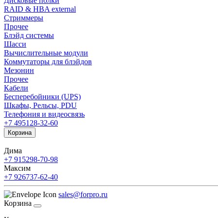
Дисковые полки
RAID & HBA external
Стриммеры
Прочее
Блэйд системы
Шасси
Вычислительные модули
Коммутаторы для блэйдов
Мезонин
Прочее
Кабели
Бесперебойники (UPS)
Шкафы, Рельсы, PDU
Телефония и видеосвязь
+7 495
128-32-60
Корзина
Дима
+7 915
298-70-98
Максим
+7 926
737-62-40
sales@forpro.ru
Корзина