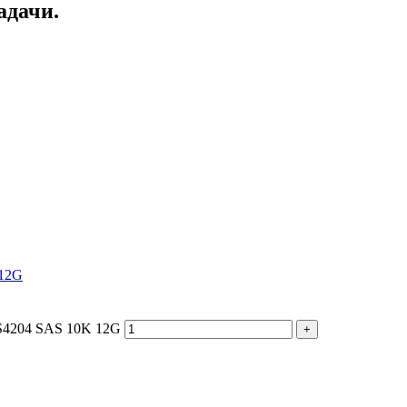
адачи.
 12G
S4204 SAS 10K 12G
+