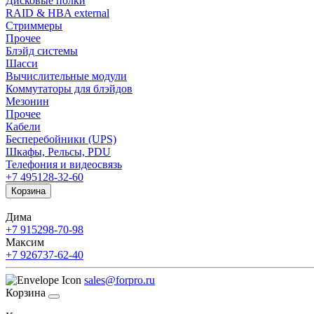
Дисковые полки
RAID & HBA external
Стриммеры
Прочее
Блэйд системы
Шасси
Вычислительные модули
Коммутаторы для блэйдов
Мезонин
Прочее
Кабели
Бесперебойники (UPS)
Шкафы, Рельсы, PDU
Телефония и видеосвязь
+7 495
128-32-60
Корзина
Дима
+7 915
298-70-98
Максим
+7 926
737-62-40
sales@forpro.ru
Корзина