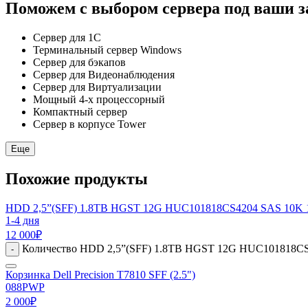
Поможем с выбором сервера под ваши з
Сервер для 1С
Терминальный сервер Windows
Сервер для бэкапов
Сервер для Видеонаблюдения
Сервер для Виртуализации
Мощный 4-х процессорный
Компактный сервер
Сервер в корпусе Tower
Еще
Похожие продукты
HDD 2,5”(SFF) 1.8TB HGST 12G HUC101818CS4204 SAS 10K
1-4 дня
12 000
₽
Количество HDD 2,5”(SFF) 1.8TB HGST 12G HUC101818C
-
Корзинка Dell Precision T7810 SFF (2.5")
088PWP
2 000
₽