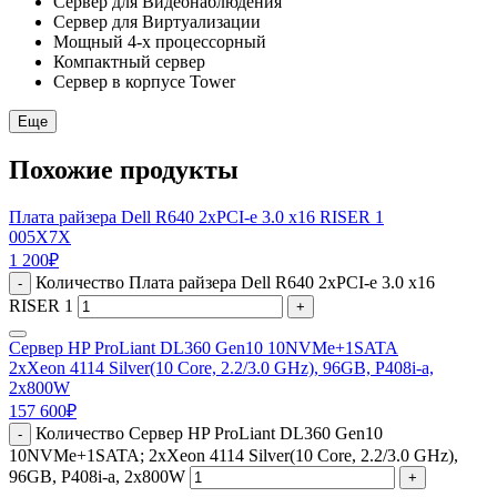
Сервер для Видеонаблюдения
Сервер для Виртуализации
Мощный 4-х процессорный
Компактный сервер
Сервер в корпусе Tower
Еще
Похожие продукты
Плата райзера Dell R640 2xPCI-e 3.0 x16 RISER 1
005X7X
1 200
₽
Количество Плата райзера Dell R640 2xPCI-e 3.0 x16
-
RISER 1
+
Сервер HP ProLiant DL360 Gen10 10NVMe+1SATA
2xXeon 4114 Silver(10 Core, 2.2/3.0 GHz), 96GB, P408i-a,
2x800W
157 600
₽
Количество Сервер HP ProLiant DL360 Gen10
-
10NVMe+1SATA; 2xXeon 4114 Silver(10 Core, 2.2/3.0 GHz),
96GB, P408i-a, 2x800W
+