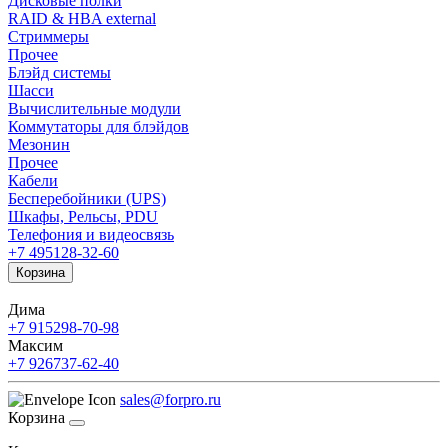
Дисковые полки
RAID & HBA external
Стриммеры
Прочее
Блэйд системы
Шасси
Вычислительные модули
Коммутаторы для блэйдов
Мезонин
Прочее
Кабели
Бесперебойники (UPS)
Шкафы, Рельсы, PDU
Телефония и видеосвязь
+7 495
128-32-60
Корзина
Дима
+7 915
298-70-98
Максим
+7 926
737-62-40
sales@forpro.ru
Корзина