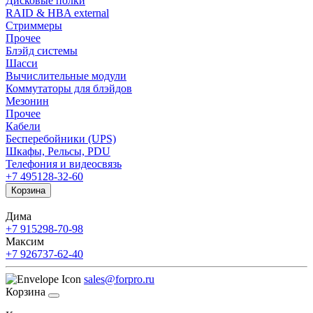
Дисковые полки
RAID & HBA external
Стриммеры
Прочее
Блэйд системы
Шасси
Вычислительные модули
Коммутаторы для блэйдов
Мезонин
Прочее
Кабели
Бесперебойники (UPS)
Шкафы, Рельсы, PDU
Телефония и видеосвязь
+7 495
128-32-60
Корзина
Дима
+7 915
298-70-98
Максим
+7 926
737-62-40
sales@forpro.ru
Корзина