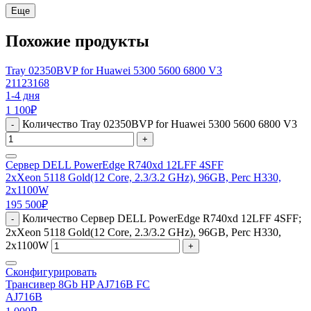
Еще
Похожие продукты
Tray 02350BVP for Huawei 5300 5600 6800 V3
21123168
1-4 дня
1 100
₽
Количество Tray 02350BVP for Huawei 5300 5600 6800 V3
-
+
Сервер DELL PowerEdge R740xd 12LFF 4SFF
2xXeon 5118 Gold(12 Core, 2.3/3.2 GHz), 96GB, Perc H330,
2x1100W
195 500
₽
Количество Сервер DELL PowerEdge R740xd 12LFF 4SFF;
-
2xXeon 5118 Gold(12 Core, 2.3/3.2 GHz), 96GB, Perc H330,
2x1100W
+
Сконфигурировать
Трансивер 8Gb HP AJ716B FC
AJ716B