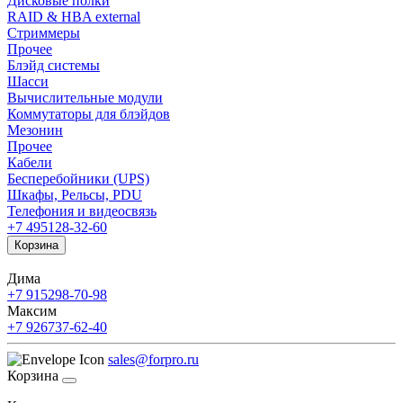
Дисковые полки
RAID & HBA external
Стриммеры
Прочее
Блэйд системы
Шасси
Вычислительные модули
Коммутаторы для блэйдов
Мезонин
Прочее
Кабели
Бесперебойники (UPS)
Шкафы, Рельсы, PDU
Телефония и видеосвязь
+7 495
128-32-60
Корзина
Дима
+7 915
298-70-98
Максим
+7 926
737-62-40
sales@forpro.ru
Корзина