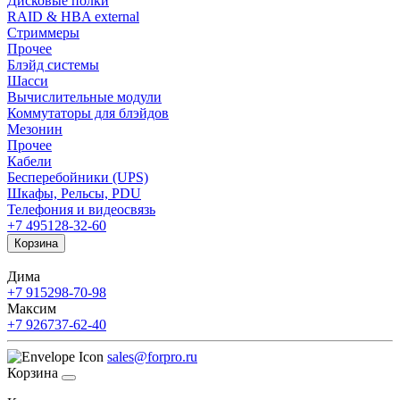
Дисковые полки
RAID & HBA external
Стриммеры
Прочее
Блэйд системы
Шасси
Вычислительные модули
Коммутаторы для блэйдов
Мезонин
Прочее
Кабели
Бесперебойники (UPS)
Шкафы, Рельсы, PDU
Телефония и видеосвязь
+7 495
128-32-60
Корзина
Дима
+7 915
298-70-98
Максим
+7 926
737-62-40
sales@forpro.ru
Корзина