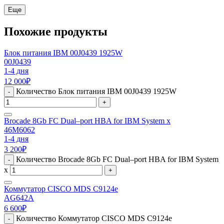
Еще
Похожие продукты
Блок питания IBM 00J0439 1925W
00J0439
1-4 дня
12 000
₽
Количество Блок питания IBM 00J0439 1925W
-
+
Brocade 8Gb FC Dual–port HBA for IBM System x
46M6062
1-4 дня
3 200
₽
Количество Brocade 8Gb FC Dual–port HBA for IBM System
-
x
+
Коммутатор CISCO MDS C9124e
AG642A
6 600
₽
Количество Коммутатор CISCO MDS C9124e
-