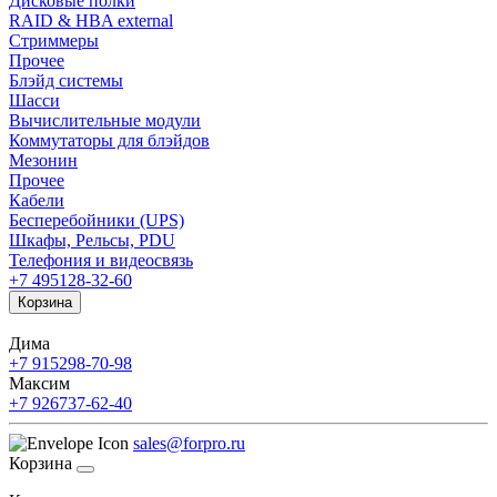
Дисковые полки
RAID & HBA external
Стриммеры
Прочее
Блэйд системы
Шасси
Вычислительные модули
Коммутаторы для блэйдов
Мезонин
Прочее
Кабели
Бесперебойники (UPS)
Шкафы, Рельсы, PDU
Телефония и видеосвязь
+7 495
128-32-60
Корзина
Дима
+7 915
298-70-98
Максим
+7 926
737-62-40
sales@forpro.ru
Корзина