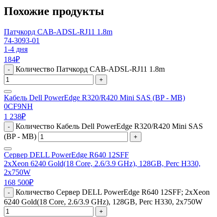
Похожие продукты
Патчкорд CAB-ADSL-RJ11 1.8m
74-3093-01
1-4 дня
184
₽
Количество Патчкорд CAB-ADSL-RJ11 1.8m
-
+
Кабель Dell PowerEdge R320/R420 Mini SAS (BP - MB)
0CF9NH
1 238
₽
Количество Кабель Dell PowerEdge R320/R420 Mini SAS
-
(BP - MB)
+
Сервер DELL PowerEdge R640 12SFF
2xXeon 6240 Gold(18 Core, 2.6/3.9 GHz), 128GB, Perc H330,
2x750W
168 500
₽
Количество Сервер DELL PowerEdge R640 12SFF; 2xXeon
-
6240 Gold(18 Core, 2.6/3.9 GHz), 128GB, Perc H330, 2x750W
+