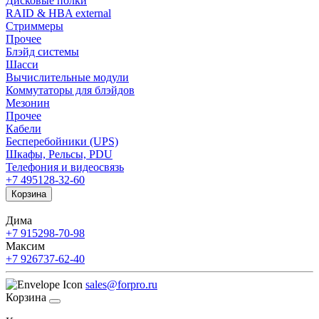
Дисковые полки
RAID & HBA external
Стриммеры
Прочее
Блэйд системы
Шасси
Вычислительные модули
Коммутаторы для блэйдов
Мезонин
Прочее
Кабели
Бесперебойники (UPS)
Шкафы, Рельсы, PDU
Телефония и видеосвязь
+7 495
128-32-60
Корзина
Дима
+7 915
298-70-98
Максим
+7 926
737-62-40
sales@forpro.ru
Корзина