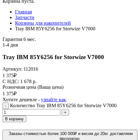
Корзина пуста.
Главная
Запчасти
Корзины для накопителей
Tray IBM 85Y6256 for Storwize V7000
Гарантия 6 мес.
1-4 дня
Tray IBM 85Y6256 for Storwize V7000
Артикул:
112016
1 375
₽
C НДС: 1 678
р.
Розничная цена
(Ваша цена)
1 375
₽
Хотите дешевле -
узнайте как
.
Количество Tray IBM 85Y6256 for Storwize V7000
-
+
В корзину
Заказы стоимостью более 100 000₽ и весом до 20кг. доставляем
бесплатно.