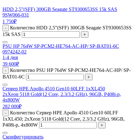
HDD 2,5”(SFF) 300GB Seagate ST9300653SS 15k SAS
9SW066-031
1 750
₽
Количество HDD 2,5”(SFF) 300GB Seagate ST9300653SS
-
15k SAS
+
PSU HP 764W SP-PCM2-HE764-AC-HP/ SP-BAT01-6C
0974242-02
1-4 дня
39 600
₽
Количество PSU HP 764W SP-PCM2-HE764-AC-HP/ SP-
-
BAT01-6C
+
Сервер HPE Apollo 4510 Gen10 60LFF 1xXL450
2xXeon 5118 Gold(12 Core, 2.3/3.2 GHz), 96GB, P408i-p,
4x800W
282 000
₽
Количество Сервер HPE Apollo 4510 Gen10 60LFF
-
1xXL450; 2xXeon 5118 Gold(12 Core, 2.3/3.2 GHz), 96GB,
P408i-p, 4x800W
+
Сконфигурировать