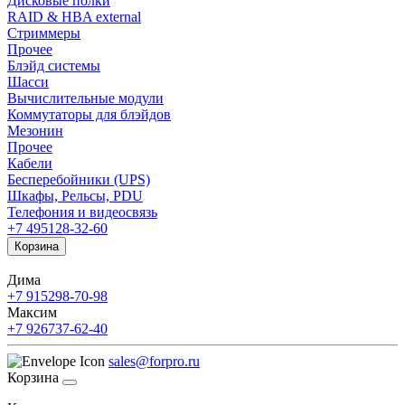
Дисковые полки
RAID & HBA external
Стриммеры
Прочее
Блэйд системы
Шасси
Вычислительные модули
Коммутаторы для блэйдов
Мезонин
Прочее
Кабели
Бесперебойники (UPS)
Шкафы, Рельсы, PDU
Телефония и видеосвязь
+7 495
128-32-60
Корзина
Дима
+7 915
298-70-98
Максим
+7 926
737-62-40
sales@forpro.ru
Корзина