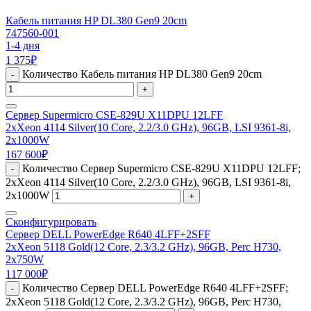
Кабель питания HP DL380 Gen9 20cm
747560-001
1-4 дня
1 375
₽
Количество Кабель питания HP DL380 Gen9 20cm
-
+
Сервер Supermicro CSE-829U X11DPU 12LFF
2xXeon 4114 Silver(10 Core, 2.2/3.0 GHz), 96GB, LSI 9361-8i,
2x1000W
167 600
₽
Количество Сервер Supermicro CSE-829U X11DPU 12LFF;
-
2xXeon 4114 Silver(10 Core, 2.2/3.0 GHz), 96GB, LSI 9361-8i,
2x1000W
+
Сконфигурировать
Сервер DELL PowerEdge R640 4LFF+2SFF
2xXeon 5118 Gold(12 Core, 2.3/3.2 GHz), 96GB, Perc H730,
2x750W
117 000
₽
Количество Сервер DELL PowerEdge R640 4LFF+2SFF;
-
2xXeon 5118 Gold(12 Core, 2.3/3.2 GHz), 96GB, Perc H730,