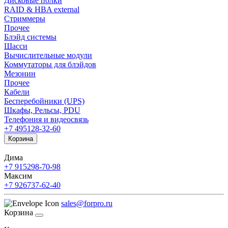
Дисковые полки
RAID & HBA external
Стриммеры
Прочее
Блэйд системы
Шасси
Вычислительные модули
Коммутаторы для блэйдов
Мезонин
Прочее
Кабели
Бесперебойники (UPS)
Шкафы, Рельсы, PDU
Телефония и видеосвязь
+7 495
128-32-60
Корзина
Дима
+7 915
298-70-98
Максим
+7 926
737-62-40
sales@forpro.ru
Корзина