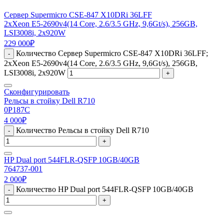
Сервер Supermicro CSE-847 X10DRi 36LFF
2xXeon E5-2690v4(14 Core, 2.6/3.5 GHz, 9,6Gt/s), 256GB,
LSI3008i, 2x920W
229 000
₽
Количество Сервер Supermicro CSE-847 X10DRi 36LFF;
-
2xXeon E5-2690v4(14 Core, 2.6/3.5 GHz, 9,6Gt/s), 256GB,
LSI3008i, 2x920W
+
Сконфигурировать
Рельсы в стойку Dell R710
0P187C
4 000
₽
Количество Рельсы в стойку Dell R710
-
+
HP Dual port 544FLR-QSFP 10GB/40GB
764737-001
2 000
₽
Количество HP Dual port 544FLR-QSFP 10GB/40GB
-
+