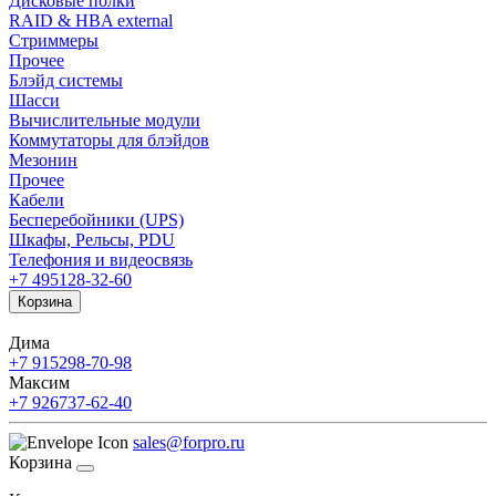
Дисковые полки
RAID & HBA external
Стриммеры
Прочее
Блэйд системы
Шасси
Вычислительные модули
Коммутаторы для блэйдов
Мезонин
Прочее
Кабели
Бесперебойники (UPS)
Шкафы, Рельсы, PDU
Телефония и видеосвязь
+7 495
128-32-60
Корзина
Дима
+7 915
298-70-98
Максим
+7 926
737-62-40
sales@forpro.ru
Корзина