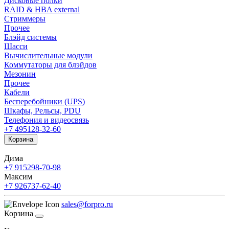
Дисковые полки
RAID & HBA external
Стриммеры
Прочее
Блэйд системы
Шасси
Вычислительные модули
Коммутаторы для блэйдов
Мезонин
Прочее
Кабели
Бесперебойники (UPS)
Шкафы, Рельсы, PDU
Телефония и видеосвязь
+7 495
128-32-60
Корзина
Дима
+7 915
298-70-98
Максим
+7 926
737-62-40
sales@forpro.ru
Корзина