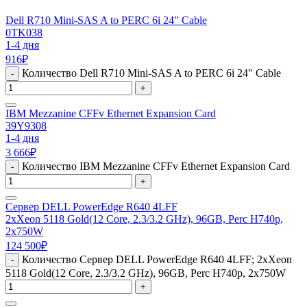
Dell R710 Mini-SAS A to PERC 6i 24" Cable
0TK038
1-4 дня
916
₽
Количество Dell R710 Mini-SAS A to PERC 6i 24" Cable
-
+
IBM Mezzanine CFFv Ethernet Expansion Card
39Y9308
1-4 дня
3 666
₽
Количество IBM Mezzanine CFFv Ethernet Expansion Card
-
+
Сервер DELL PowerEdge R640 4LFF
2xXeon 5118 Gold(12 Core, 2.3/3.2 GHz), 96GB, Perc H740p,
2x750W
124 500
₽
Количество Сервер DELL PowerEdge R640 4LFF; 2xXeon
-
5118 Gold(12 Core, 2.3/3.2 GHz), 96GB, Perc H740p, 2x750W
+