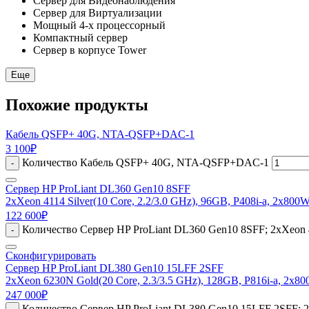
Сервер для Видеонаблюдения
Сервер для Виртуализации
Мощный 4-х процессорный
Компактный сервер
Сервер в корпусе Tower
Еще
Похожие продукты
Кабель QSFP+ 40G, NTA-QSFP+DAC-1
3 100
₽
Количество Кабель QSFP+ 40G, NTA-QSFP+DAC-1
-
Сервер HP ProLiant DL360 Gen10 8SFF
2xXeon 4114 Silver(10 Core, 2.2/3.0 GHz), 96GB, P408i-a, 2x800
122 600
₽
Количество Сервер HP ProLiant DL360 Gen10 8SFF; 2xXeon 41
-
Сконфигурировать
Сервер HP ProLiant DL380 Gen10 15LFF 2SFF
2xXeon 6230N Gold(20 Core, 2.3/3.5 GHz), 128GB, P816i-a, 2x8
247 000
₽
Количество Сервер HP ProLiant DL380 Gen10 15LFF 2SFF; 2x