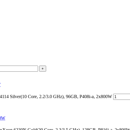
+
W
14 Silver(10 Core, 2.2/3.0 GHz), 96GB, P408i-a, 2x800W
00W
Xeon 6230N Gold(20 Core, 2.3/3.5 GHz), 128GB, P816i-a, 2x800