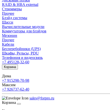
Дисковые полки
RAID & HBA external
Стриммеры
Прочее
Блэйд системы
Шасси
Вычислительные модули
Коммутаторы для блэйдов
Мезонин
Прочее
Кабели
Бесперебойники (UPS)
Шкафы, Рельсы, PDU
Телефония и видеосвязь
+7 495
128-32-60
Корзина
Дима
+7 915
298-70-98
Максим
+7 926
737-62-40
sales@forpro.ru
Корзина