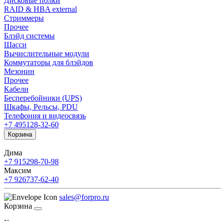
Дисковые полки
RAID & HBA external
Стриммеры
Прочее
Блэйд системы
Шасси
Вычислительные модули
Коммутаторы для блэйдов
Мезонин
Прочее
Кабели
Бесперебойники (UPS)
Шкафы, Рельсы, PDU
Телефония и видеосвязь
+7 495
128-32-60
Корзина
Дима
+7 915
298-70-98
Максим
+7 926
737-62-40
sales@forpro.ru
Корзина