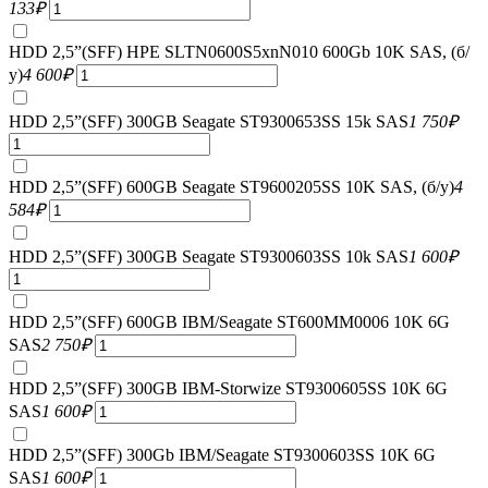
133
₽
HDD 2,5”(SFF) HPE SLTN0600S5xnN010 600Gb 10K SAS, (б/
у)
4 600
₽
HDD 2,5”(SFF) 300GB Seagate ST9300653SS 15k SAS
1 750
₽
HDD 2,5”(SFF) 600GB Seagate ST9600205SS 10K SAS, (б/у)
4
584
₽
HDD 2,5”(SFF) 300GB Seagate ST9300603SS 10k SAS
1 600
₽
HDD 2,5”(SFF) 600GB IBM/Seagate ST600MM0006 10K 6G
SAS
2 750
₽
HDD 2,5”(SFF) 300GB IBM-Storwize ST9300605SS 10K 6G
SAS
1 600
₽
HDD 2,5”(SFF) 300Gb IBM/Seagate ST9300603SS 10K 6G
SAS
1 600
₽