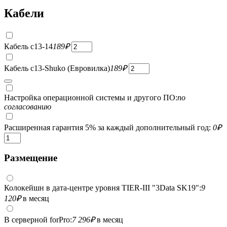
Кабели
Кабель c13-14
189
₽
Кабель c13-Shuko (Евровилка)
189
₽
Настройка операционной системы и другого ПО:
по
согласованию
Расширенная гарантия 5% за каждый дополнительный год:
0
₽
Размещение
Колокейшн в дата-центре уровня TIER-III "3Data SK19":
9
120
₽
в месяц
В серверной forPro:
7 296
₽
в месяц