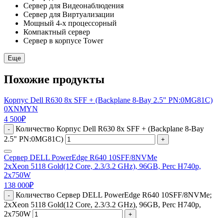
Сервер для Видеонаблюдения
Сервер для Виртуализации
Мощный 4-х процессорный
Компактный сервер
Сервер в корпусе Tower
Еще
Похожие продукты
Корпус Dell R630 8x SFF + (Backplane 8-Bay 2.5" PN:0MG81C)
0XNMYN
4 500
₽
Количество Корпус Dell R630 8x SFF + (Backplane 8-Bay
-
2.5" PN:0MG81C)
+
Сервер DELL PowerEdge R640 10SFF/8NVMe
2xXeon 5118 Gold(12 Core, 2.3/3.2 GHz), 96GB, Perc H740p,
2x750W
138 000
₽
Количество Сервер DELL PowerEdge R640 10SFF/8NVMe;
-
2xXeon 5118 Gold(12 Core, 2.3/3.2 GHz), 96GB, Perc H740p,
2x750W
+