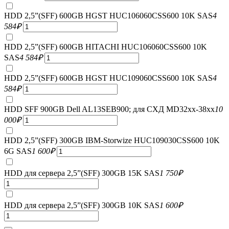
HDD 2,5”(SFF) 600GB HGST HUC106060CSS600 10K SAS
4
584
₽
HDD 2,5”(SFF) 600GB HITACHI HUC106060CSS600 10K
SAS
4 584
₽
HDD 2,5”(SFF) 600GB HGST HUC109060CSS600 10K SAS
4
584
₽
HDD SFF 900GB Dell AL13SEB900; для СХД MD32xx-38xx
10
000
₽
HDD 2,5”(SFF) 300GB IBM-Storwize HUC109030CSS600 10K
6G SAS
1 600
₽
HDD для сервера 2,5”(SFF) 300GB 15K SAS
1 750
₽
HDD для сервера 2,5”(SFF) 300GB 10K SAS
1 600
₽