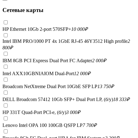
Сетевые карты
HP Ethernet 10Gb 2-port 570SFP+
10 000
₽
Intel IBM PRO/1000 PT 4x 1GbE RJ-45 46Y3512 High profile
2
800
₽
IBM 8GB PCI Express Dual Port FC Adapter
2 000
₽
Intel AXX10GBNIAIOM Dual-Port
12 000
₽
Broadcom NetXtreme Dual Port 10GbE SFP LP
13 750
₽
DELL Broadcom 57412 10Gb SFP+ Dual Port LP, (б/у)
18 333
₽
HP 331T Quad-Port PCI-e, (б/у)
3 000
₽
Lenovo Intel OPA 100 100GB QSFP LP
7 700
₽