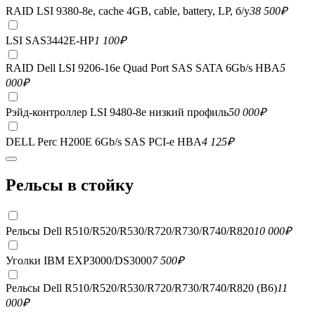
RAID LSI 9380-8e, сache 4GB, cable, battery, LP, б/у
38 500
₽
LSI SAS3442E-HP
1 100
₽
RAID Dell LSI 9206-16e Quad Port SAS SATA 6Gb/s HBA
5
000
₽
Рэйд-контроллер LSI 9480-8e низкий профиль
50 000
₽
DELL Perc H200E 6Gb/s SAS PCI-e HBA
4 125
₽
Рельсы в стойку
Рельсы Dell R510/R520/R530/R720/R730/R740/R820
10 000
₽
Уголки IBM EXP3000/DS3000
7 500
₽
Рельсы Dell R510/R520/R530/R720/R730/R740/R820 (B6)
11
000
₽