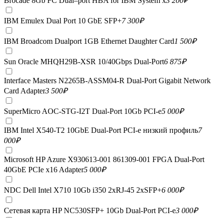
Brocade 8Gb FC Dual–port HBA for IBM System x
3 200
₽
IBM Emulex Dual Port 10 GbE SFP+
7 300
₽
IBM Broadcom Dualport 1GB Ethernet Daughter Card
1 500
₽
Sun Oracle MHQH29B-XSR 10/40Gbps Dual-Port
6 875
₽
Interface Masters N2265B-ASSM04-R Dual-Port Gigabit Network
Card Adapter
3 500
₽
SuperMicro AOC-STG-I2T Dual-Port 10Gb PCI-e
5 000
₽
IBM Intel X540-T2 10GbE Dual-Port PCI-e низкий профиль
7
000
₽
Microsoft HP Azure X930613-001 861309-001 FPGA Dual-Port
40GbE PCIe x16 Adapter
5 000
₽
NDC Dell Intel X710 10Gb i350 2xRJ-45 2xSFP+
6 000
₽
Сетевая карта HP NC530SFP+ 10Gb Dual-Port PCI-e
3 000
₽