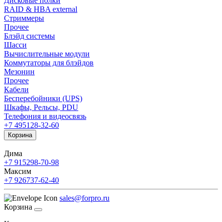
Дисковые полки
RAID & HBA external
Стриммеры
Прочее
Блэйд системы
Шасси
Вычислительные модули
Коммутаторы для блэйдов
Мезонин
Прочее
Кабели
Бесперебойники (UPS)
Шкафы, Рельсы, PDU
Телефония и видеосвязь
+7 495
128-32-60
Корзина
Дима
+7 915
298-70-98
Максим
+7 926
737-62-40
sales@forpro.ru
Корзина