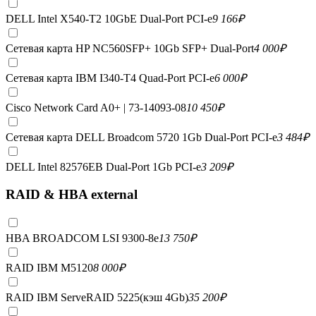
DELL Intel X540-T2 10GbE Dual-Port PCI-e
9 166
₽
Сетевая карта HP NC560SFP+ 10Gb SFP+ Dual-Port
4 000
₽
Сетевая карта IBM I340-T4 Quad-Port PCI-e
6 000
₽
Cisco Network Card A0+ | 73-14093-08
10 450
₽
Сетевая карта DELL Broadcom 5720 1Gb Dual-Port PCI-e
3 484
₽
DELL Intel 82576EB Dual-Port 1Gb PCI-e
3 209
₽
RAID & HBA external
HBA BROADCOM LSI 9300-8e
13 750
₽
RAID IBM M5120
8 000
₽
RAID IBM ServeRAID 5225(кэш 4Gb)
35 200
₽