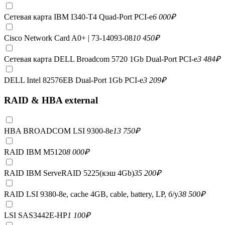
Сетевая карта IBM I340-T4 Quad-Port PCI-e
6 000
₽
Cisco Network Card A0+ | 73-14093-08
10 450
₽
Сетевая карта DELL Broadcom 5720 1Gb Dual-Port PCI-e
3 484
₽
DELL Intel 82576EB Dual-Port 1Gb PCI-e
3 209
₽
RAID & HBA external
HBA BROADCOM LSI 9300-8e
13 750
₽
RAID IBM M5120
8 000
₽
RAID IBM ServeRAID 5225(кэш 4Gb)
35 200
₽
RAID LSI 9380-8e, сache 4GB, cable, battery, LP, б/у
38 500
₽
LSI SAS3442E-HP
1 100
₽