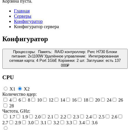
Корзина пуста.
Главная
Серверы
Конфигуратор
Конфигуратор сервера
Конфигуратор
Процессоры:
Память:
RAID контроллер:
Perc H730
Блоки
питания:
2x1100W
Удалённое управление:
Интегрированная
сетевая карта:
4 Port 1GbE
Корзинки:
2 шт.
Заглушки:
есть
137
000
₽
CPU
X1
X2
Количество ядер:
4
6
8
10
12
14
16
18
20
24
26
28
Частота, GHz:
1.7
1.9
2.0
2.1
2.2
2.3
2.4
2.5
2.6
2.7
2.9
3.0
3.1
3.2
3.3
3.4
3.6