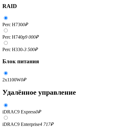
RAID
Perc H730
0
₽
Perc H740p
9 000
₽
Perc H330
-3 500
₽
Блок питания
2x1100W
0
₽
Удалённое управление
iDRAC9 Express
0
₽
iDRAC9 Enterprise
4 717
₽