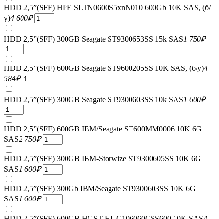
HDD 2,5”(SFF) HPE SLTN0600S5xnN010 600Gb 10K SAS, (б/
у)
4 600
₽
HDD 2,5”(SFF) 300GB Seagate ST9300653SS 15k SAS
1 750
₽
HDD 2,5”(SFF) 600GB Seagate ST9600205SS 10K SAS, (б/у)
4
584
₽
HDD 2,5”(SFF) 300GB Seagate ST9300603SS 10k SAS
1 600
₽
HDD 2,5”(SFF) 600GB IBM/Seagate ST600MM0006 10K 6G
SAS
2 750
₽
HDD 2,5”(SFF) 300GB IBM-Storwize ST9300605SS 10K 6G
SAS
1 600
₽
HDD 2,5”(SFF) 300Gb IBM/Seagate ST9300603SS 10K 6G
SAS
1 600
₽
HDD 2,5”(SFF) 600GB HGST HUC106060CSS600 10K SAS
4