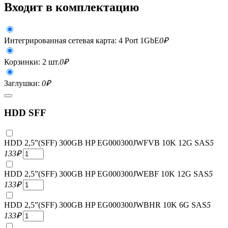
Входит в комплектацию
Интегрированная сетевая карта: 4 Port 1GbE
0
₽
Корзинки: 2 шт.
0
₽
Заглушки:
0
₽
HDD SFF
HDD 2,5”(SFF) 300GB HP EG000300JWFVB 10K 12G SAS
5
133
₽
HDD 2,5”(SFF) 300GB HP EG000300JWEBF 10K 12G SAS
5
133
₽
HDD 2,5”(SFF) 300GB HP EG000300JWBHR 10K 6G SAS
5
133
₽