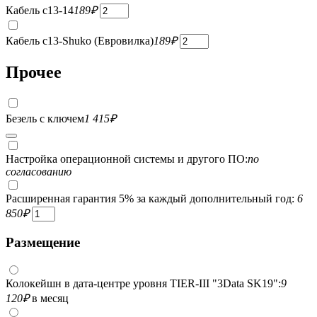
Кабель c13-14
189
₽
Кабель c13-Shuko (Евровилка)
189
₽
Прочее
Безель с ключем
1 415
₽
Настройка операционной системы и другого ПО:
по
согласованию
Расширенная гарантия 5% за каждый дополнительный год:
6
850
₽
Размещение
Колокейшн в дата-центре уровня TIER-III "3Data SK19":
9
120
₽
в месяц