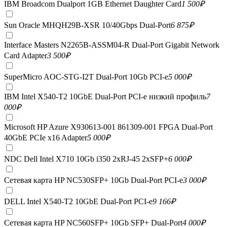
IBM Broadcom Dualport 1GB Ethernet Daughter Card
1 500
₽
Sun Oracle MHQH29B-XSR 10/40Gbps Dual-Port
6 875
₽
Interface Masters N2265B-ASSM04-R Dual-Port Gigabit Network
Card Adapter
3 500
₽
SuperMicro AOC-STG-I2T Dual-Port 10Gb PCI-e
5 000
₽
IBM Intel X540-T2 10GbE Dual-Port PCI-e низкий профиль
7
000
₽
Microsoft HP Azure X930613-001 861309-001 FPGA Dual-Port
40GbE PCIe x16 Adapter
5 000
₽
NDC Dell Intel X710 10Gb i350 2xRJ-45 2xSFP+
6 000
₽
Сетевая карта HP NC530SFP+ 10Gb Dual-Port PCI-e
3 000
₽
DELL Intel X540-T2 10GbE Dual-Port PCI-e
9 166
₽
Сетевая карта HP NC560SFP+ 10Gb SFP+ Dual-Port
4 000
₽