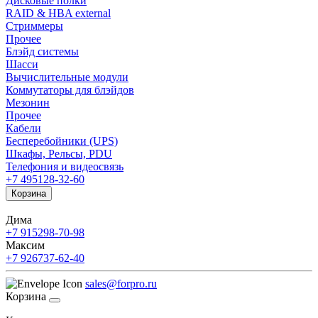
Дисковые полки
RAID & HBA external
Стриммеры
Прочее
Блэйд системы
Шасси
Вычислительные модули
Коммутаторы для блэйдов
Мезонин
Прочее
Кабели
Бесперебойники (UPS)
Шкафы, Рельсы, PDU
Телефония и видеосвязь
+7 495
128-32-60
Корзина
Дима
+7 915
298-70-98
Максим
+7 926
737-62-40
sales@forpro.ru
Корзина