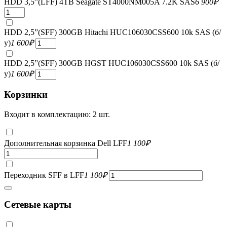
HDD 3,5”(LFF) 4TB Seagate ST4000NM005A 7.2K SAS
6 900
₽
HDD 2,5”(SFF) 300GB Hitachi HUC106030CSS600 10k SAS (б/
у)
1 600
₽
HDD 2,5”(SFF) 300GB HGST HUC106030CSS600 10k SAS (б/
у)
1 600
₽
Корзинки
Входит в комплектацию: 2 шт.
Дополнительная корзинка Dell LFF
1 100
₽
Переходник SFF в LFF
1 100
₽
Сетевые карты