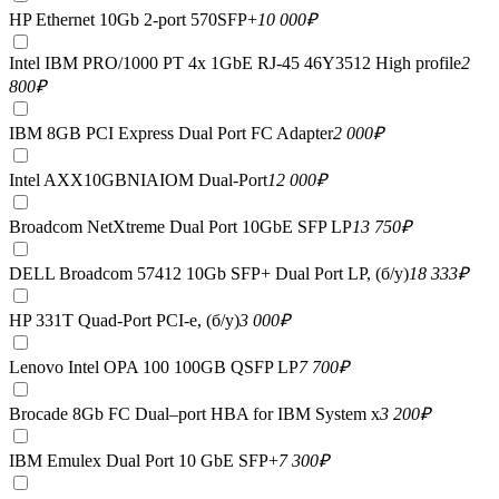
HP Ethernet 10Gb 2-port 570SFP+
10 000
₽
Intel IBM PRO/1000 PT 4x 1GbE RJ-45 46Y3512 High profile
2
800
₽
IBM 8GB PCI Express Dual Port FC Adapter
2 000
₽
Intel AXX10GBNIAIOM Dual-Port
12 000
₽
Broadcom NetXtreme Dual Port 10GbE SFP LP
13 750
₽
DELL Broadcom 57412 10Gb SFP+ Dual Port LP, (б/у)
18 333
₽
HP 331T Quad-Port PCI-e, (б/у)
3 000
₽
Lenovo Intel OPA 100 100GB QSFP LP
7 700
₽
Brocade 8Gb FC Dual–port HBA for IBM System x
3 200
₽
IBM Emulex Dual Port 10 GbE SFP+
7 300
₽