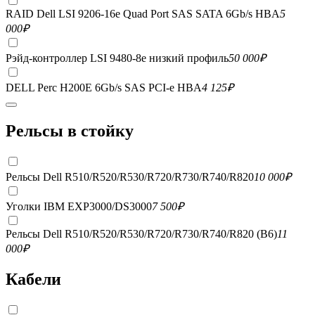
RAID Dell LSI 9206-16e Quad Port SAS SATA 6Gb/s HBA
5
000
₽
Рэйд-контроллер LSI 9480-8e низкий профиль
50 000
₽
DELL Perc H200E 6Gb/s SAS PCI-e HBA
4 125
₽
Рельсы в стойку
Рельсы Dell R510/R520/R530/R720/R730/R740/R820
10 000
₽
Уголки IBM EXP3000/DS3000
7 500
₽
Рельсы Dell R510/R520/R530/R720/R730/R740/R820 (B6)
11
000
₽
Кабели