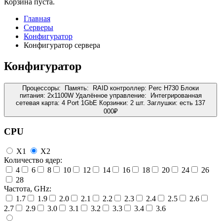
Корзина пуста.
Главная
Серверы
Конфигуратор
Конфигуратор сервера
Конфигуратор
Процессоры:
Память:
RAID контроллер:
Perc H730
Блоки
питания:
2x1100W
Удалённое управление:
Интегрированная
сетевая карта:
4 Port 1GbE
Корзинки:
2 шт.
Заглушки:
есть
137
000
₽
CPU
X1
X2
Количество ядер:
4
6
8
10
12
14
16
18
20
24
26
28
Частота, GHz:
1.7
1.9
2.0
2.1
2.2
2.3
2.4
2.5
2.6
2.7
2.9
3.0
3.1
3.2
3.3
3.4
3.6