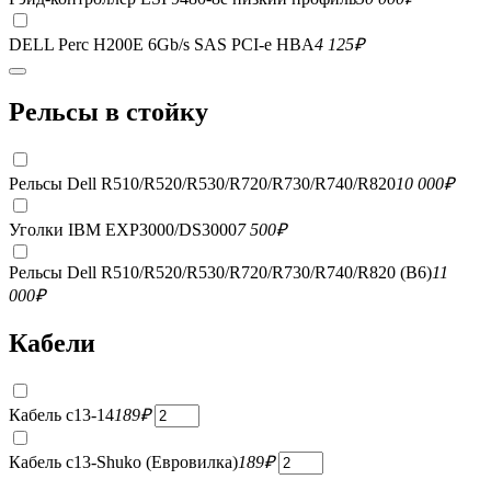
DELL Perc H200E 6Gb/s SAS PCI-e HBA
4 125
₽
Рельсы в стойку
Рельсы Dell R510/R520/R530/R720/R730/R740/R820
10 000
₽
Уголки IBM EXP3000/DS3000
7 500
₽
Рельсы Dell R510/R520/R530/R720/R730/R740/R820 (B6)
11
000
₽
Кабели
Кабель c13-14
189
₽
Кабель c13-Shuko (Евровилка)
189
₽