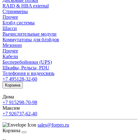
Дисковые полки
RAID & HBA external
Стриммеры
Прочее
Блэйд системы
Шасси
Вычислительные модули
Коммутаторы для блэйдов
Мезонин
Прочее
Кабели
Бесперебойники (UPS)
Шкафы, Рельсы, PDU
Телефония и видеосвязь
+7 495
128-32-60
Корзина
Дима
+7 915
298-70-98
Максим
+7 926
737-62-40
sales@forpro.ru
Корзина