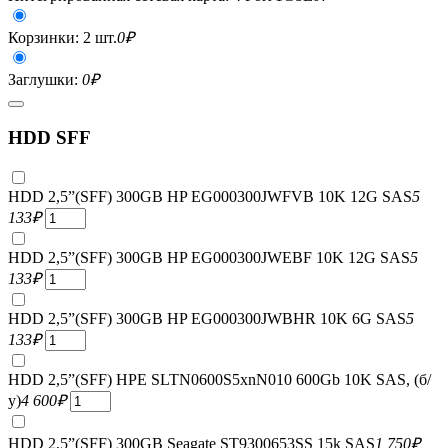
Корзинки: 2 шт.
0
₽
Заглушки:
0
₽
HDD SFF
HDD 2,5”(SFF) 300GB HP EG000300JWFVB 10K 12G SAS
5
133
₽
HDD 2,5”(SFF) 300GB HP EG000300JWEBF 10K 12G SAS
5
133
₽
HDD 2,5”(SFF) 300GB HP EG000300JWBHR 10K 6G SAS
5
133
₽
HDD 2,5”(SFF) HPE SLTN0600S5xnN010 600Gb 10K SAS, (б/
у)
4 600
₽
HDD 2,5”(SFF) 300GB Seagate ST9300653SS 15k SAS
1 750
₽