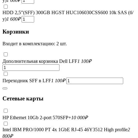
у)
1 600
₽
HDD 2,5”(SFF) 300GB HGST HUC106030CSS600 10k SAS (б/
у)
1 600
₽
Корзинки
Входит в комплектацию: 2 шт.
Дополнительная корзинка Dell LFF
1 100
₽
Переходник SFF в LFF
1 100
₽
Сетевые карты
HP Ethernet 10Gb 2-port 570SFP+
10 000
₽
Intel IBM PRO/1000 PT 4x 1GbE RJ-45 46Y3512 High profile
2
800
₽