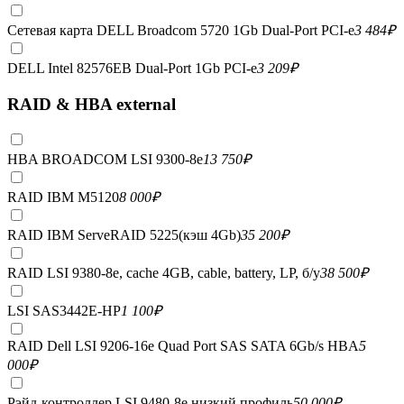
Сетевая карта DELL Broadcom 5720 1Gb Dual-Port PCI-e
3 484
₽
DELL Intel 82576EB Dual-Port 1Gb PCI-e
3 209
₽
RAID & HBA external
HBA BROADCOM LSI 9300-8e
13 750
₽
RAID IBM M5120
8 000
₽
RAID IBM ServeRAID 5225(кэш 4Gb)
35 200
₽
RAID LSI 9380-8e, сache 4GB, cable, battery, LP, б/у
38 500
₽
LSI SAS3442E-HP
1 100
₽
RAID Dell LSI 9206-16e Quad Port SAS SATA 6Gb/s HBA
5
000
₽
Рэйд-контроллер LSI 9480-8e низкий профиль
50 000
₽