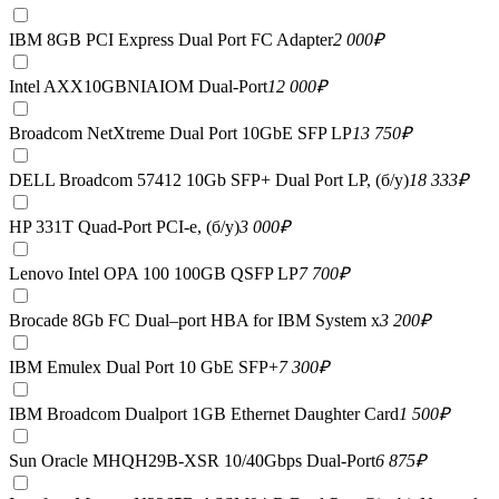
IBM 8GB PCI Express Dual Port FC Adapter
2 000
₽
Intel AXX10GBNIAIOM Dual-Port
12 000
₽
Broadcom NetXtreme Dual Port 10GbE SFP LP
13 750
₽
DELL Broadcom 57412 10Gb SFP+ Dual Port LP, (б/у)
18 333
₽
HP 331T Quad-Port PCI-e, (б/у)
3 000
₽
Lenovo Intel OPA 100 100GB QSFP LP
7 700
₽
Brocade 8Gb FC Dual–port HBA for IBM System x
3 200
₽
IBM Emulex Dual Port 10 GbE SFP+
7 300
₽
IBM Broadcom Dualport 1GB Ethernet Daughter Card
1 500
₽
Sun Oracle MHQH29B-XSR 10/40Gbps Dual-Port
6 875
₽