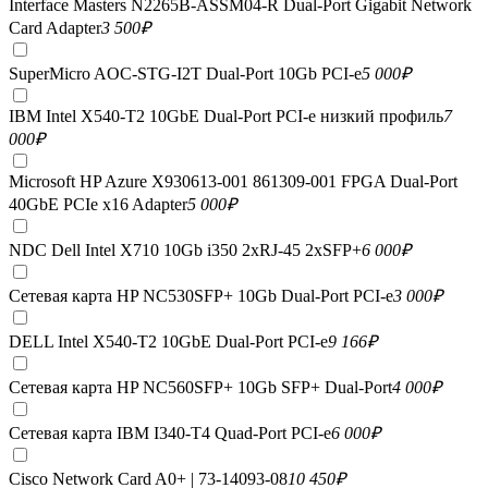
Interface Masters N2265B-ASSM04-R Dual-Port Gigabit Network
Card Adapter
3 500
₽
SuperMicro AOC-STG-I2T Dual-Port 10Gb PCI-e
5 000
₽
IBM Intel X540-T2 10GbE Dual-Port PCI-e низкий профиль
7
000
₽
Microsoft HP Azure X930613-001 861309-001 FPGA Dual-Port
40GbE PCIe x16 Adapter
5 000
₽
NDC Dell Intel X710 10Gb i350 2xRJ-45 2xSFP+
6 000
₽
Сетевая карта HP NC530SFP+ 10Gb Dual-Port PCI-e
3 000
₽
DELL Intel X540-T2 10GbE Dual-Port PCI-e
9 166
₽
Сетевая карта HP NC560SFP+ 10Gb SFP+ Dual-Port
4 000
₽
Сетевая карта IBM I340-T4 Quad-Port PCI-e
6 000
₽
Cisco Network Card A0+ | 73-14093-08
10 450
₽