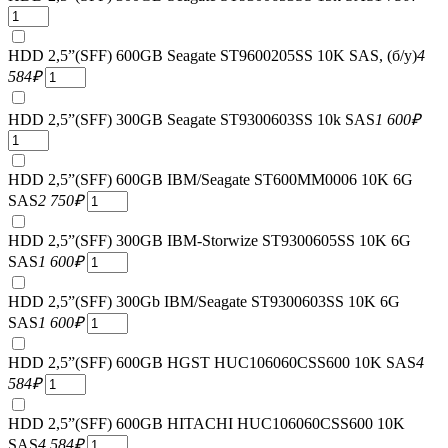
HDD 2,5”(SFF) 600GB Seagate ST9600205SS 10K SAS, (б/у)
4
584
₽
HDD 2,5”(SFF) 300GB Seagate ST9300603SS 10k SAS
1 600
₽
HDD 2,5”(SFF) 600GB IBM/Seagate ST600MM0006 10K 6G
SAS
2 750
₽
HDD 2,5”(SFF) 300GB IBM-Storwize ST9300605SS 10K 6G
SAS
1 600
₽
HDD 2,5”(SFF) 300Gb IBM/Seagate ST9300603SS 10K 6G
SAS
1 600
₽
HDD 2,5”(SFF) 600GB HGST HUC106060CSS600 10K SAS
4
584
₽
HDD 2,5”(SFF) 600GB HITACHI HUC106060CSS600 10K
SAS
4 584
₽