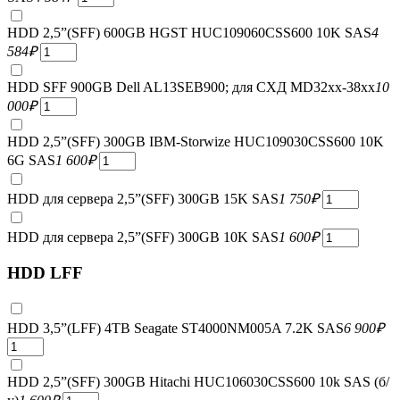
HDD 2,5”(SFF) 600GB HGST HUC109060CSS600 10K SAS
4
584
₽
HDD SFF 900GB Dell AL13SEB900; для СХД MD32xx-38xx
10
000
₽
HDD 2,5”(SFF) 300GB IBM-Storwize HUC109030CSS600 10K
6G SAS
1 600
₽
HDD для сервера 2,5”(SFF) 300GB 15K SAS
1 750
₽
HDD для сервера 2,5”(SFF) 300GB 10K SAS
1 600
₽
HDD LFF
HDD 3,5”(LFF) 4TB Seagate ST4000NM005A 7.2K SAS
6 900
₽
HDD 2,5”(SFF) 300GB Hitachi HUC106030CSS600 10k SAS (б/