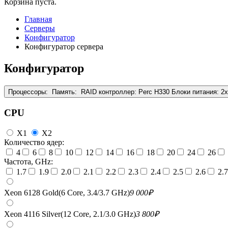
Корзина пуста.
Главная
Серверы
Конфигуратор
Конфигуратор сервера
Конфигуратор
Процессоры:
Память:
RAID контроллер:
Perc H330
Блоки питания:
2
CPU
X1
X2
Количество ядер:
4
6
8
10
12
14
16
18
20
24
26
Частота, GHz:
1.7
1.9
2.0
2.1
2.2
2.3
2.4
2.5
2.6
2.7
Xeon 6128 Gold(6 Core, 3.4/3.7 GHz)
9 000
₽
Xeon 4116 Silver(12 Core, 2.1/3.0 GHz)
3 800
₽