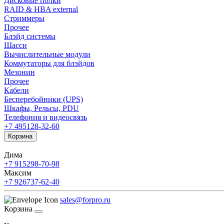
Дисковые полки
RAID & HBA external
Стриммеры
Прочее
Блэйд системы
Шасси
Вычислительные модули
Коммутаторы для блэйдов
Мезонин
Прочее
Кабели
Бесперебойники (UPS)
Шкафы, Рельсы, PDU
Телефония и видеосвязь
+7 495
128-32-60
Корзина
Дима
+7 915
298-70-98
Максим
+7 926
737-62-40
sales@forpro.ru
Корзина