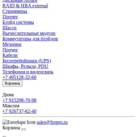
Дисковые полки
RAID & HBA external
Стриммеры
Прочее
Блэйд системы
Шасси
Вычислительные модули
Коммутаторы для блэйдов
Мезонин
Прочее
Кабели
Бесперебойники (UPS)
Шкафы, Рельсы, PDU
Телефония и видеосвязь
+7 495
128-32-60
Корзина
Дима
+7 915
298-70-98
Максим
+7 926
737-62-40
sales@forpro.ru
Корзина