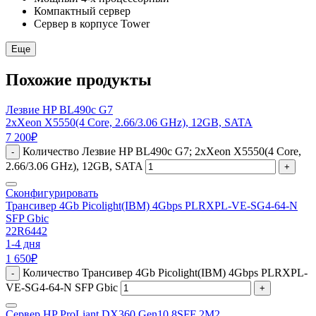
Компактный сервер
Сервер в корпусе Tower
Еще
Похожие продукты
Лезвие HP BL490c G7
2xXeon X5550(4 Core, 2.66/3.06 GHz), 12GB, SATA
7 200
₽
Количество Лезвие HP BL490c G7; 2xXeon X5550(4 Core,
-
2.66/3.06 GHz), 12GB, SATA
+
Сконфигурировать
Трансивер 4Gb Picolight(IBM) 4Gbps PLRXPL-VE-SG4-64-N
SFP Gbic
22R6442
1-4 дня
1 650
₽
Количество Трансивер 4Gb Picolight(IBM) 4Gbps PLRXPL-
-
VE-SG4-64-N SFP Gbic
+
Сервер HP ProLiant DX360 Gen10 8SFF 2M2