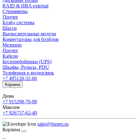
Дисковые полки
RAID & HBA external
Стриммеры
Прочее
Блэйд системы
Шасси
Вычислительные модули
Коммутаторы для блэйдов
Мезонин
Прочее
Кабели
Бесперебойники (UPS)
Шкафы, Рельсы, PDU
Телефония и видеосвязь
+7 495
128-32-60
Корзина
Дима
+7 915
298-70-98
Максим
+7 926
737-62-40
sales@forpro.ru
Корзина