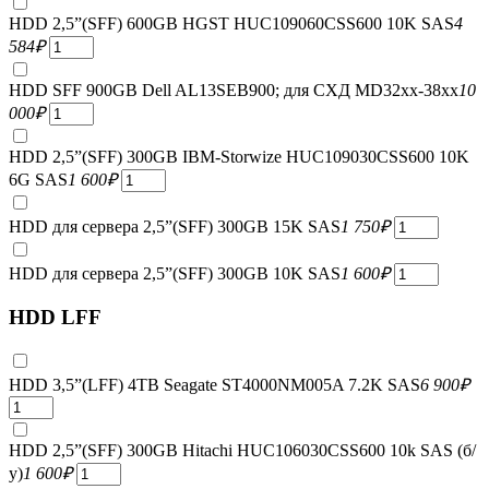
HDD 2,5”(SFF) 600GB HGST HUC109060CSS600 10K SAS
4
584
₽
HDD SFF 900GB Dell AL13SEB900; для СХД MD32xx-38xx
10
000
₽
HDD 2,5”(SFF) 300GB IBM-Storwize HUC109030CSS600 10K
6G SAS
1 600
₽
HDD для сервера 2,5”(SFF) 300GB 15K SAS
1 750
₽
HDD для сервера 2,5”(SFF) 300GB 10K SAS
1 600
₽
HDD LFF
HDD 3,5”(LFF) 4TB Seagate ST4000NM005A 7.2K SAS
6 900
₽
HDD 2,5”(SFF) 300GB Hitachi HUC106030CSS600 10k SAS (б/
у)
1 600
₽