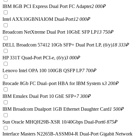
IBM 8GB PCI Express Dual Port FC Adapter
2 000
₽
Intel AXX10GBNIAIOM Dual-Port
12 000
₽
Broadcom NetXtreme Dual Port 10GbE SFP LP
13 750
₽
DELL Broadcom 57412 10Gb SFP+ Dual Port LP, (б/у)
18 333
₽
HP 331T Quad-Port PCI-e, (б/у)
3 000
₽
Lenovo Intel OPA 100 100GB QSFP LP
7 700
₽
Brocade 8Gb FC Dual–port HBA for IBM System x
3 200
₽
IBM Emulex Dual Port 10 GbE SFP+
7 300
₽
IBM Broadcom Dualport 1GB Ethernet Daughter Card
1 500
₽
Sun Oracle MHQH29B-XSR 10/40Gbps Dual-Port
6 875
₽
Interface Masters N2265B-ASSM04-R Dual-Port Gigabit Network