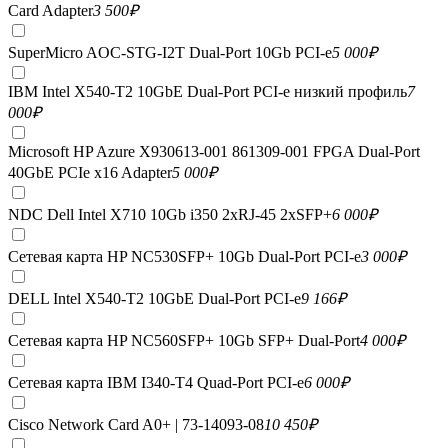
Card Adapter
3 500
₽
SuperMicro AOC-STG-I2T Dual-Port 10Gb PCI-e
5 000
₽
IBM Intel X540-T2 10GbE Dual-Port PCI-e низкий профиль
7
000
₽
Microsoft HP Azure X930613-001 861309-001 FPGA Dual-Port
40GbE PCIe x16 Adapter
5 000
₽
NDC Dell Intel X710 10Gb i350 2xRJ-45 2xSFP+
6 000
₽
Сетевая карта HP NC530SFP+ 10Gb Dual-Port PCI-e
3 000
₽
DELL Intel X540-T2 10GbE Dual-Port PCI-e
9 166
₽
Сетевая карта HP NC560SFP+ 10Gb SFP+ Dual-Port
4 000
₽
Сетевая карта IBM I340-T4 Quad-Port PCI-e
6 000
₽
Cisco Network Card A0+ | 73-14093-08
10 450
₽