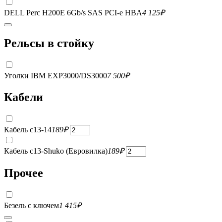
DELL Perc H200E 6Gb/s SAS PCI-e HBA
4 125
₽
Рельсы в стойку
Уголки IBM EXP3000/DS3000
7 500
₽
Кабели
Кабель c13-14
189
₽
Кабель c13-Shuko (Евровилка)
189
₽
Прочее
Безель с ключем
1 415
₽