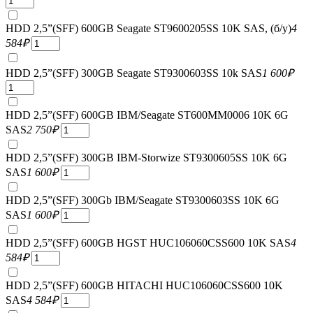
HDD 2,5”(SFF) 600GB Seagate ST9600205SS 10K SAS, (б/у)
4
584
₽
HDD 2,5”(SFF) 300GB Seagate ST9300603SS 10k SAS
1 600
₽
HDD 2,5”(SFF) 600GB IBM/Seagate ST600MM0006 10K 6G
SAS
2 750
₽
HDD 2,5”(SFF) 300GB IBM-Storwize ST9300605SS 10K 6G
SAS
1 600
₽
HDD 2,5”(SFF) 300Gb IBM/Seagate ST9300603SS 10K 6G
SAS
1 600
₽
HDD 2,5”(SFF) 600GB HGST HUC106060CSS600 10K SAS
4
584
₽
HDD 2,5”(SFF) 600GB HITACHI HUC106060CSS600 10K
SAS
4 584
₽