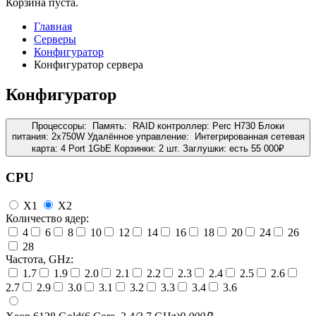
Корзина пуста.
Главная
Серверы
Конфигуратор
Конфигуратор сервера
Конфигуратор
Процессоры:
Память:
RAID контроллер:
Perc H730
Блоки
питания:
2x750W
Удалённое управление:
Интегрированная сетевая
карта:
4 Port 1GbE
Корзинки:
2 шт.
Заглушки:
есть
55 000
₽
CPU
X1
X2
Количество ядер:
4
6
8
10
12
14
16
18
20
24
26
28
Частота, GHz:
1.7
1.9
2.0
2.1
2.2
2.3
2.4
2.5
2.6
2.7
2.9
3.0
3.1
3.2
3.3
3.4
3.6