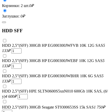
Корзинки: 2 шт.
0
₽
Заглушки:
0
₽
HDD SFF
HDD 2,5”(SFF) 300GB HP EG000300JWFVB 10K 12G SAS
5
133
₽
HDD 2,5”(SFF) 300GB HP EG000300JWEBF 10K 12G SAS
5
133
₽
HDD 2,5”(SFF) 300GB HP EG000300JWBHR 10K 6G SAS
5
133
₽
HDD 2,5”(SFF) HPE SLTN0600S5xnN010 600Gb 10K SAS, (б/
у)
4 600
₽
HDD 2,5”(SFF) 300GB Seagate ST9300653SS 15k SAS
1 750
₽