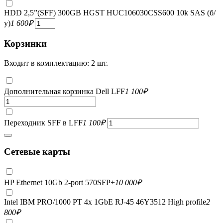
HDD 2,5”(SFF) 300GB HGST HUC106030CSS600 10k SAS (б/
у)
1 600
₽
Корзинки
Входит в комплектацию: 2 шт.
Дополнительная корзинка Dell LFF
1 100
₽
Переходник SFF в LFF
1 100
₽
Сетевые карты
HP Ethernet 10Gb 2-port 570SFP+
10 000
₽
Intel IBM PRO/1000 PT 4x 1GbE RJ-45 46Y3512 High profile
2
800
₽