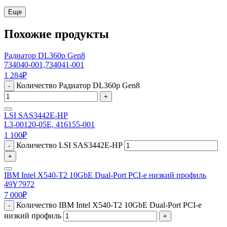
Еще
Похожие продукты
Радиатор DL360p Gen8
734040-001,734041-001
1 284
₽
Количество Радиатор DL360p Gen8
-
+
LSI SAS3442E-HP
L3-00120-05E, 416155-001
1 100
₽
Количество LSI SAS3442E-HP
-
+
IBM Intel X540-T2 10GbE Dual-Port PCI-e низкий профиль
49Y7972
7 000
₽
Количество IBM Intel X540-T2 10GbE Dual-Port PCI-e
-
низкий профиль
+