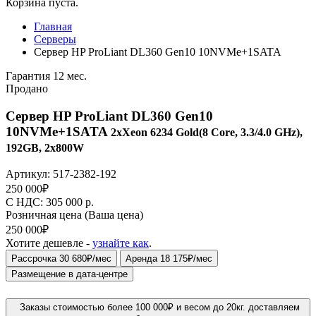
Корзина пуста.
Главная
Серверы
Сервер HP ProLiant DL360 Gen10 10NVMe+1SATA
Гарантия 12 мес.
Продано
Сервер HP ProLiant DL360 Gen10
10NVMe+1SATA
2xXeon 6234 Gold(8 Core, 3.3/4.0 GHz),
192GB, 2x800W
Артикул:
517-2382-192
250 000
₽
C НДС: 305 000
р.
Розничная цена
(Ваша цена)
250 000
₽
Хотите дешевле -
узнайте как
.
Рассрочка 30 680₽/мес
Аренда 18 175₽/мес
Размещение в дата-центре
Заказы стоимостью более 100 000₽ и весом до 20кг. доставляем