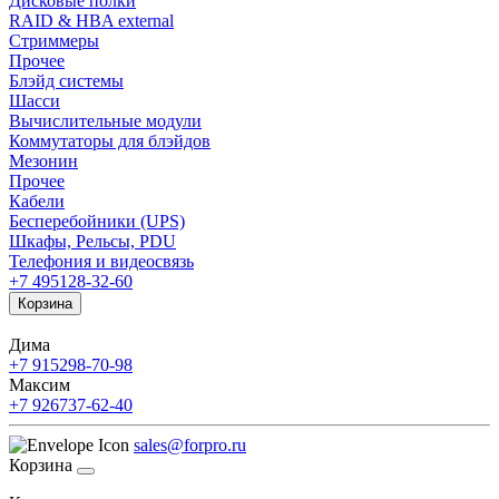
Дисковые полки
RAID & HBA external
Стриммеры
Прочее
Блэйд системы
Шасси
Вычислительные модули
Коммутаторы для блэйдов
Мезонин
Прочее
Кабели
Бесперебойники (UPS)
Шкафы, Рельсы, PDU
Телефония и видеосвязь
+7 495
128-32-60
Корзина
Дима
+7 915
298-70-98
Максим
+7 926
737-62-40
sales@forpro.ru
Корзина