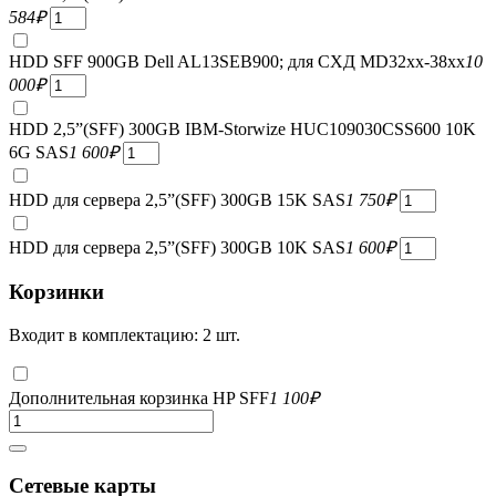
584
₽
HDD SFF 900GB Dell AL13SEB900; для СХД MD32xx-38xx
10
000
₽
HDD 2,5”(SFF) 300GB IBM-Storwize HUC109030CSS600 10K
6G SAS
1 600
₽
HDD для сервера 2,5”(SFF) 300GB 15K SAS
1 750
₽
HDD для сервера 2,5”(SFF) 300GB 10K SAS
1 600
₽
Корзинки
Входит в комплектацию: 2 шт.
Дополнительная корзинка HP SFF
1 100
₽
Сетевые карты