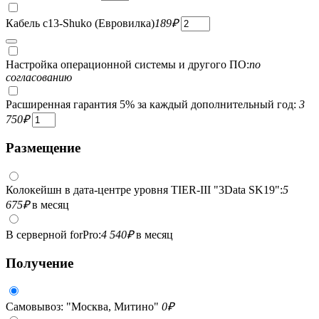
Кабель c13-Shuko (Евровилка)
189
₽
Настройка операционной системы и другого ПО:
по
согласованию
Расширенная гарантия 5% за каждый дополнительный год:
3
750
₽
Размещение
Колокейшн в дата-центре уровня TIER-III "3Data SK19":
5
675
₽
в месяц
В серверной forPro:
4 540
₽
в месяц
Получение
Самовывоз: "Москва, Митино"
0
₽