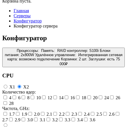
Корзина пуста.
Главная
Серверы
Конфигуратор
Конфигуратор сервера
Конфигуратор
Процессоры:
Память:
RAID контроллер:
S100i
Блоки
питания:
2x800W
Удалённое управление:
Интегрированная сетевая
карта:
возможно подключение
Корзинки:
2 шт.
Заглушки:
есть
75
000
₽
CPU
X1
X2
Количество ядер:
4
6
8
10
12
14
16
18
20
24
26
28
Частота, GHz:
1.7
1.9
2.0
2.1
2.2
2.3
2.4
2.5
2.6
2.7
2.9
3.0
3.1
3.2
3.3
3.4
3.6