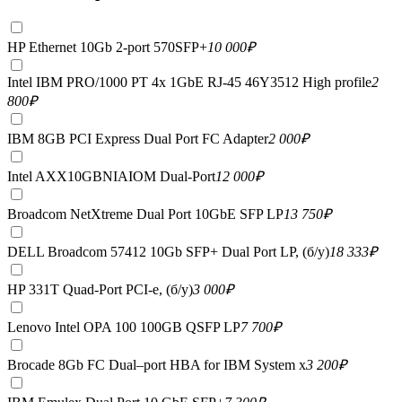
HP Ethernet 10Gb 2-port 570SFP+
10 000
₽
Intel IBM PRO/1000 PT 4x 1GbE RJ-45 46Y3512 High profile
2
800
₽
IBM 8GB PCI Express Dual Port FC Adapter
2 000
₽
Intel AXX10GBNIAIOM Dual-Port
12 000
₽
Broadcom NetXtreme Dual Port 10GbE SFP LP
13 750
₽
DELL Broadcom 57412 10Gb SFP+ Dual Port LP, (б/у)
18 333
₽
HP 331T Quad-Port PCI-e, (б/у)
3 000
₽
Lenovo Intel OPA 100 100GB QSFP LP
7 700
₽
Brocade 8Gb FC Dual–port HBA for IBM System x
3 200
₽