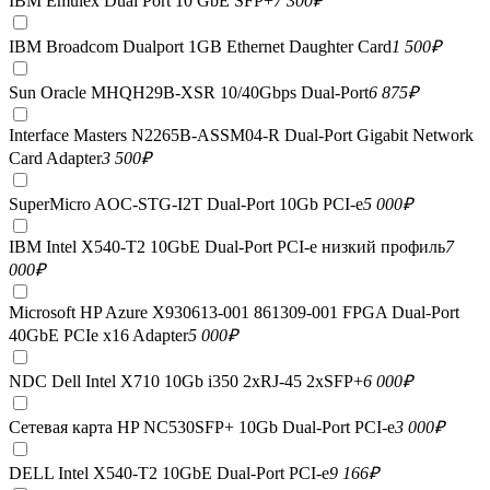
IBM Emulex Dual Port 10 GbE SFP+
7 300
₽
IBM Broadcom Dualport 1GB Ethernet Daughter Card
1 500
₽
Sun Oracle MHQH29B-XSR 10/40Gbps Dual-Port
6 875
₽
Interface Masters N2265B-ASSM04-R Dual-Port Gigabit Network
Card Adapter
3 500
₽
SuperMicro AOC-STG-I2T Dual-Port 10Gb PCI-e
5 000
₽
IBM Intel X540-T2 10GbE Dual-Port PCI-e низкий профиль
7
000
₽
Microsoft HP Azure X930613-001 861309-001 FPGA Dual-Port
40GbE PCIe x16 Adapter
5 000
₽
NDC Dell Intel X710 10Gb i350 2xRJ-45 2xSFP+
6 000
₽
Сетевая карта HP NC530SFP+ 10Gb Dual-Port PCI-e
3 000
₽
DELL Intel X540-T2 10GbE Dual-Port PCI-e
9 166
₽