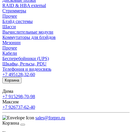
Дисковые полки
RAID & HBA external
Стриммеры
Прочее
Блэйд системы
Шасси
Вычислительные модули
Коммутаторы для блэйдов
Мезонин
Прочее
Кабели
Бесперебойники (UPS)
Шкафы, Рельсы, PDU
Телефония и видеосвязь
+7 495
128-32-60
Корзина
Дима
+7 915
298-70-98
Максим
+7 926
737-62-40
sales@forpro.ru
Корзина