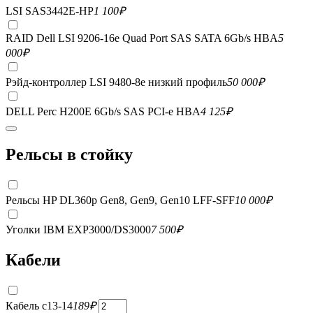
LSI SAS3442E-HP
1 100
₽
RAID Dell LSI 9206-16e Quad Port SAS SATA 6Gb/s HBA
5
000
₽
Рэйд-контроллер LSI 9480-8e низкий профиль
50 000
₽
DELL Perc H200E 6Gb/s SAS PCI-e HBA
4 125
₽
Рельсы в стойку
Рельсы HP DL360p Gen8, Gen9, Gen10 LFF-SFF
10 000
₽
Уголки IBM EXP3000/DS3000
7 500
₽
Кабели
Кабель c13-14
189
₽