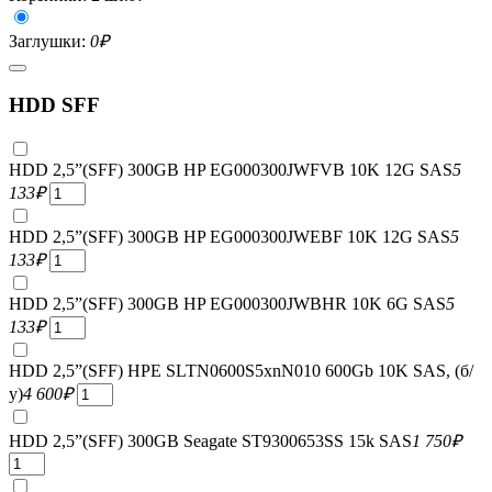
Заглушки:
0
₽
HDD SFF
HDD 2,5”(SFF) 300GB HP EG000300JWFVB 10K 12G SAS
5
133
₽
HDD 2,5”(SFF) 300GB HP EG000300JWEBF 10K 12G SAS
5
133
₽
HDD 2,5”(SFF) 300GB HP EG000300JWBHR 10K 6G SAS
5
133
₽
HDD 2,5”(SFF) HPE SLTN0600S5xnN010 600Gb 10K SAS, (б/
у)
4 600
₽
HDD 2,5”(SFF) 300GB Seagate ST9300653SS 15k SAS
1 750
₽