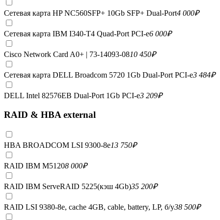
Сетевая карта HP NC560SFP+ 10Gb SFP+ Dual-Port
4 000
₽
Сетевая карта IBM I340-T4 Quad-Port PCI-e
6 000
₽
Cisco Network Card A0+ | 73-14093-08
10 450
₽
Сетевая карта DELL Broadcom 5720 1Gb Dual-Port PCI-e
3 484
₽
DELL Intel 82576EB Dual-Port 1Gb PCI-e
3 209
₽
RAID & HBA external
HBA BROADCOM LSI 9300-8e
13 750
₽
RAID IBM M5120
8 000
₽
RAID IBM ServeRAID 5225(кэш 4Gb)
35 200
₽
RAID LSI 9380-8e, сache 4GB, cable, battery, LP, б/у
38 500
₽