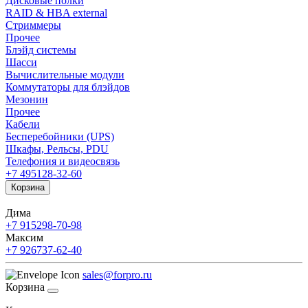
Дисковые полки
RAID & HBA external
Стриммеры
Прочее
Блэйд системы
Шасси
Вычислительные модули
Коммутаторы для блэйдов
Мезонин
Прочее
Кабели
Бесперебойники (UPS)
Шкафы, Рельсы, PDU
Телефония и видеосвязь
+7 495
128-32-60
Корзина
Дима
+7 915
298-70-98
Максим
+7 926
737-62-40
sales@forpro.ru
Корзина