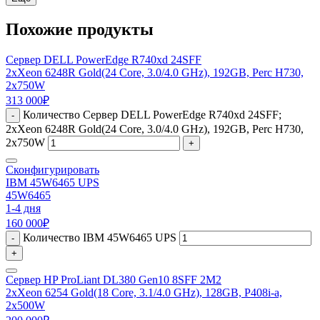
Похожие продукты
Сервер DELL PowerEdge R740xd 24SFF
2xXeon 6248R Gold(24 Core, 3.0/4.0 GHz), 192GB, Perc H730,
2x750W
313 000
₽
Количество Сервер DELL PowerEdge R740xd 24SFF;
-
2xXeon 6248R Gold(24 Core, 3.0/4.0 GHz), 192GB, Perc H730,
2x750W
+
Сконфигурировать
IBM 45W6465 UPS
45W6465
1-4 дня
160 000
₽
Количество IBM 45W6465 UPS
-
+
Сервер HP ProLiant DL380 Gen10 8SFF 2M2
2xXeon 6254 Gold(18 Core, 3.1/4.0 GHz), 128GB, P408i-a,
2x500W