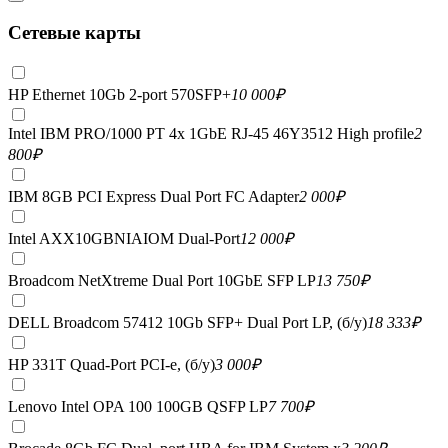
Сетевые карты
HP Ethernet 10Gb 2-port 570SFP+
10 000
₽
Intel IBM PRO/1000 PT 4x 1GbE RJ-45 46Y3512 High profile
2
800
₽
IBM 8GB PCI Express Dual Port FC Adapter
2 000
₽
Intel AXX10GBNIAIOM Dual-Port
12 000
₽
Broadcom NetXtreme Dual Port 10GbE SFP LP
13 750
₽
DELL Broadcom 57412 10Gb SFP+ Dual Port LP, (б/у)
18 333
₽
HP 331T Quad-Port PCI-e, (б/у)
3 000
₽
Lenovo Intel OPA 100 100GB QSFP LP
7 700
₽