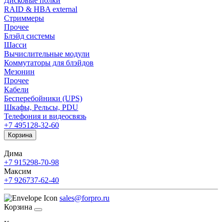
Дисковые полки
RAID & HBA external
Стриммеры
Прочее
Блэйд системы
Шасси
Вычислительные модули
Коммутаторы для блэйдов
Мезонин
Прочее
Кабели
Бесперебойники (UPS)
Шкафы, Рельсы, PDU
Телефония и видеосвязь
+7 495
128-32-60
Корзина
Дима
+7 915
298-70-98
Максим
+7 926
737-62-40
sales@forpro.ru
Корзина