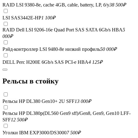
RAID LSI 9380-8e, сache 4GB, cable, battery, LP, б/у
38 500
₽
LSI SAS3442E-HP
1 100
₽
RAID Dell LSI 9206-16e Quad Port SAS SATA 6Gb/s HBA
5
000
₽
Рэйд-контроллер LSI 9480-8e низкий профиль
50 000
₽
DELL Perc H200E 6Gb/s SAS PCI-e HBA
4 125
₽
Рельсы в стойку
Рельсы HP DL380 Gen10+ 2U SFF
13 000
₽
Рельсы HP DL380p(DL560 Gen9 sff)/Gen8, Gen9, Gen10 LFF-
SFF
12 500
₽
Уголки IBM EXP3000/DS3000
7 500
₽