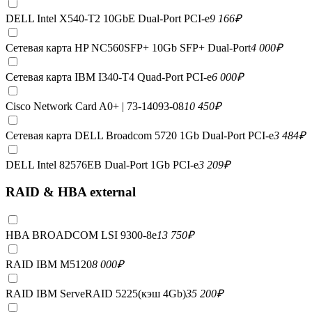
DELL Intel X540-T2 10GbE Dual-Port PCI-e
9 166
₽
Сетевая карта HP NC560SFP+ 10Gb SFP+ Dual-Port
4 000
₽
Сетевая карта IBM I340-T4 Quad-Port PCI-e
6 000
₽
Cisco Network Card A0+ | 73-14093-08
10 450
₽
Сетевая карта DELL Broadcom 5720 1Gb Dual-Port PCI-e
3 484
₽
DELL Intel 82576EB Dual-Port 1Gb PCI-e
3 209
₽
RAID & HBA external
HBA BROADCOM LSI 9300-8e
13 750
₽
RAID IBM M5120
8 000
₽
RAID IBM ServeRAID 5225(кэш 4Gb)
35 200
₽