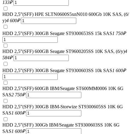
133
₽
HDD 2,5”(SFF) HPE SLTN0600S5xnN010 600Gb 10K SAS, (б/
у)
4 600
₽
HDD 2,5”(SFF) 300GB Seagate ST9300653SS 15k SAS
1 750
₽
HDD 2,5”(SFF) 600GB Seagate ST9600205SS 10K SAS, (б/у)
4
584
₽
HDD 2,5”(SFF) 300GB Seagate ST9300603SS 10k SAS
1 600
₽
HDD 2,5”(SFF) 600GB IBM/Seagate ST600MM0006 10K 6G
SAS
2 750
₽
HDD 2,5”(SFF) 300GB IBM-Storwize ST9300605SS 10K 6G
SAS
1 600
₽
HDD 2,5”(SFF) 300Gb IBM/Seagate ST9300603SS 10K 6G
SAS
1 600
₽