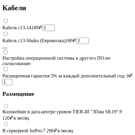
Кабели
Кабель c13-14
189
₽
Кабель c13-Shuko (Евровилка)
189
₽
Настройка операционной системы и другого ПО:
по
согласованию
Расширенная гарантия 5% за каждый дополнительный год:
0
₽
Размещение
Колокейшн в дата-центре уровня TIER-III "3Data SK19":
9
120
₽
в месяц
В серверной forPro:
7 296
₽
в месяц