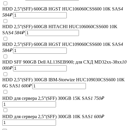
HDD 2,5”(SFF) 600GB HGST HUC106060CSS600 10K SAS
4
584
₽
HDD 2,5”(SFF) 600GB HITACHI HUC106060CSS600 10K
SAS
4 584
₽
HDD 2,5”(SFF) 600GB HGST HUC109060CSS600 10K SAS
4
584
₽
HDD SFF 900GB Dell AL13SEB900; для СХД MD32xx-38xx
10
000
₽
HDD 2,5”(SFF) 300GB IBM-Storwize HUC109030CSS600 10K
6G SAS
1 600
₽
HDD для сервера 2,5”(SFF) 300GB 15K SAS
1 750
₽
HDD для сервера 2,5”(SFF) 300GB 10K SAS
1 600
₽