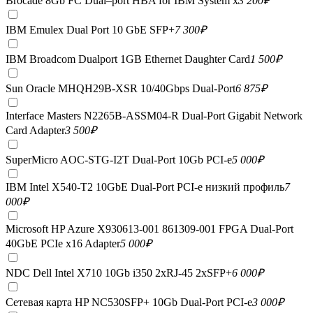
Brocade 8Gb FC Dual–port HBA for IBM System x
3 200
₽
IBM Emulex Dual Port 10 GbE SFP+
7 300
₽
IBM Broadcom Dualport 1GB Ethernet Daughter Card
1 500
₽
Sun Oracle MHQH29B-XSR 10/40Gbps Dual-Port
6 875
₽
Interface Masters N2265B-ASSM04-R Dual-Port Gigabit Network
Card Adapter
3 500
₽
SuperMicro AOC-STG-I2T Dual-Port 10Gb PCI-e
5 000
₽
IBM Intel X540-T2 10GbE Dual-Port PCI-e низкий профиль
7
000
₽
Microsoft HP Azure X930613-001 861309-001 FPGA Dual-Port
40GbE PCIe x16 Adapter
5 000
₽
NDC Dell Intel X710 10Gb i350 2xRJ-45 2xSFP+
6 000
₽
Сетевая карта HP NC530SFP+ 10Gb Dual-Port PCI-e
3 000
₽