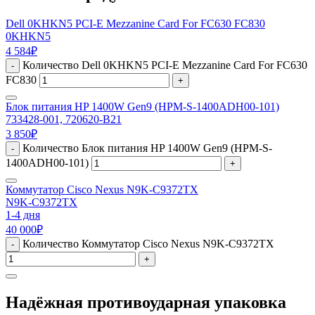
Dell 0KHKN5 PCI-E Mezzanine Card For FC630 FC830
0KHKN5
4 584
₽
Количество Dell 0KHKN5 PCI-E Mezzanine Card For FC630
-
FC830
+
Блок питания HP 1400W Gen9 (HPM-S-1400ADH00-101)
733428-001, 720620-B21
3 850
₽
Количество Блок питания HP 1400W Gen9 (HPM-S-
-
1400ADH00-101)
+
Коммутатор Cisco Nexus N9K-C9372TX
N9K-C9372TX
1-4 дня
40 000
₽
Количество Коммутатор Cisco Nexus N9K-C9372TX
-
+
Надёжная противоударная упаковка