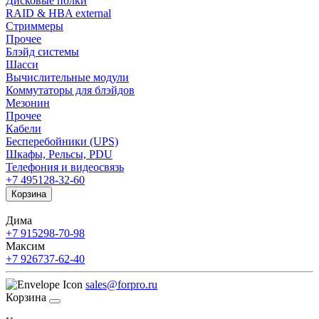
Дисковые полки
RAID & HBA external
Стриммеры
Прочее
Блэйд системы
Шасси
Вычислительные модули
Коммутаторы для блэйдов
Мезонин
Прочее
Кабели
Бесперебойники (UPS)
Шкафы, Рельсы, PDU
Телефония и видеосвязь
+7 495
128-32-60
Корзина
Дима
+7 915
298-70-98
Максим
+7 926
737-62-40
sales@forpro.ru
Корзина