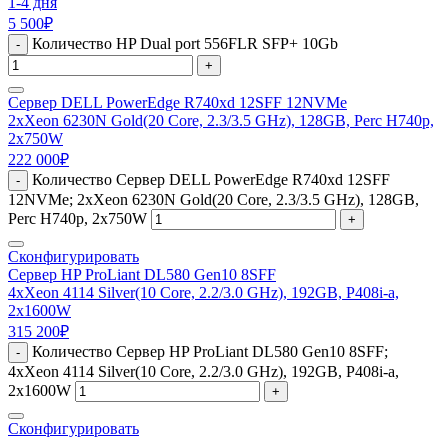
1-4 дня
5 500
₽
Количество HP Dual port 556FLR SFP+ 10Gb
-
+
Сервер DELL PowerEdge R740xd 12SFF 12NVMe
2xXeon 6230N Gold(20 Core, 2.3/3.5 GHz), 128GB, Perc H740p,
2x750W
222 000
₽
Количество Сервер DELL PowerEdge R740xd 12SFF
-
12NVMe; 2xXeon 6230N Gold(20 Core, 2.3/3.5 GHz), 128GB,
Perc H740p, 2x750W
+
Сконфигурировать
Сервер HP ProLiant DL580 Gen10 8SFF
4xXeon 4114 Silver(10 Core, 2.2/3.0 GHz), 192GB, P408i-a,
2x1600W
315 200
₽
Количество Сервер HP ProLiant DL580 Gen10 8SFF;
-
4xXeon 4114 Silver(10 Core, 2.2/3.0 GHz), 192GB, P408i-a,
2x1600W
+
Сконфигурировать