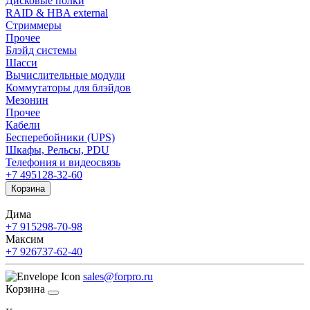
Дисковые полки
RAID & HBA external
Стриммеры
Прочее
Блэйд системы
Шасси
Вычислительные модули
Коммутаторы для блэйдов
Мезонин
Прочее
Кабели
Бесперебойники (UPS)
Шкафы, Рельсы, PDU
Телефония и видеосвязь
+7 495
128-32-60
Корзина
Дима
+7 915
298-70-98
Максим
+7 926
737-62-40
sales@forpro.ru
Корзина