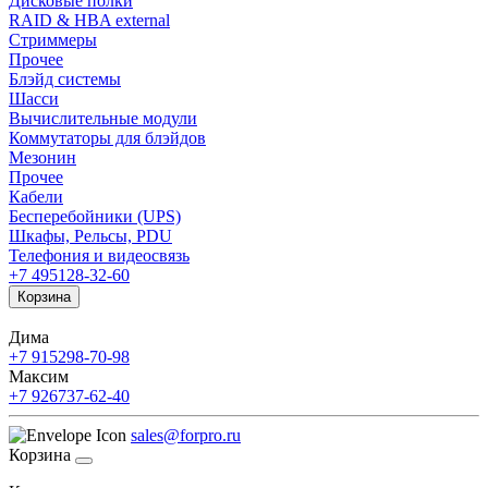
Дисковые полки
RAID & HBA external
Стриммеры
Прочее
Блэйд системы
Шасси
Вычислительные модули
Коммутаторы для блэйдов
Мезонин
Прочее
Кабели
Бесперебойники (UPS)
Шкафы, Рельсы, PDU
Телефония и видеосвязь
+7 495
128-32-60
Корзина
Дима
+7 915
298-70-98
Максим
+7 926
737-62-40
sales@forpro.ru
Корзина