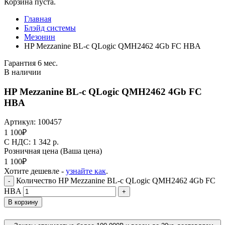
Корзина пуста.
Главная
Блэйд системы
Мезонин
HP Mezzanine BL-c QLogic QMH2462 4Gb FC HBA
Гарантия 6 мес.
В наличии
HP Mezzanine BL-c QLogic QMH2462 4Gb FC
HBA
Артикул:
100457
1 100
₽
C НДС: 1 342
р.
Розничная цена
(Ваша цена)
1 100
₽
Хотите дешевле -
узнайте как
.
Количество HP Mezzanine BL-c QLogic QMH2462 4Gb FC
-
HBA
+
В корзину