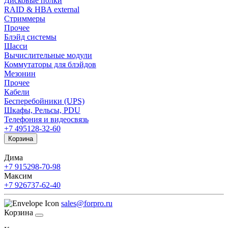
Дисковые полки
RAID & HBA external
Стриммеры
Прочее
Блэйд системы
Шасси
Вычислительные модули
Коммутаторы для блэйдов
Мезонин
Прочее
Кабели
Бесперебойники (UPS)
Шкафы, Рельсы, PDU
Телефония и видеосвязь
+7 495
128-32-60
Корзина
Дима
+7 915
298-70-98
Максим
+7 926
737-62-40
sales@forpro.ru
Корзина