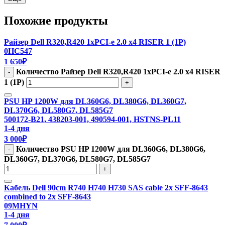
Похожие продукты
Райзер Dell R320,R420 1xPCI-e 2.0 x4 RISER 1 (1P)
0HC547
1 650
₽
Количество Райзер Dell R320,R420 1xPCI-e 2.0 x4 RISER
-
1 (1P)
+
PSU HP 1200W для DL360G6, DL380G6, DL360G7,
DL370G6, DL580G7, DL585G7
500172-B21, 438203-001, 490594-001, HSTNS-PL11
1-4 дня
3 000
₽
Количество PSU HP 1200W для DL360G6, DL380G6,
-
DL360G7, DL370G6, DL580G7, DL585G7
+
Кабель Dell 90cm R740 H740 H730 SAS cable 2x SFF-8643
combined to 2x SFF-8643
09MHYN
1-4 дня