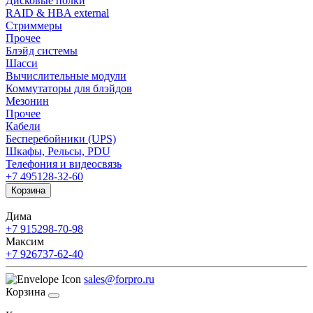
Дисковые полки
RAID & HBA external
Стриммеры
Прочее
Блэйд системы
Шасси
Вычислительные модули
Коммутаторы для блэйдов
Мезонин
Прочее
Кабели
Бесперебойники (UPS)
Шкафы, Рельсы, PDU
Телефония и видеосвязь
+7 495
128-32-60
Корзина
Дима
+7 915
298-70-98
Максим
+7 926
737-62-40
sales@forpro.ru
Корзина