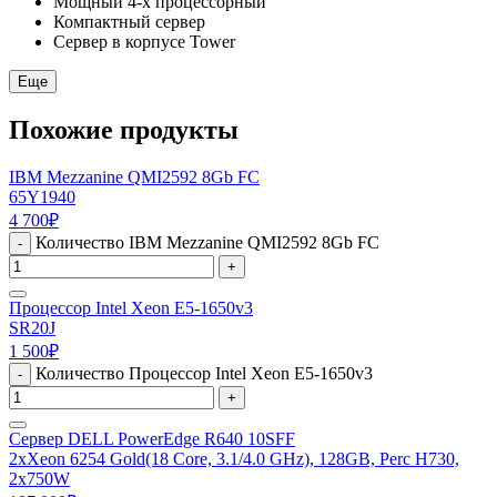
Мощный 4-х процессорный
Компактный сервер
Сервер в корпусе Tower
Еще
Похожие продукты
IBM Mezzanine QMI2592 8Gb FC
65Y1940
4 700
₽
Количество IBM Mezzanine QMI2592 8Gb FC
-
+
Процессор Intel Xeon E5-1650v3
SR20J
1 500
₽
Количество Процессор Intel Xeon E5-1650v3
-
+
Сервер DELL PowerEdge R640 10SFF
2xXeon 6254 Gold(18 Core, 3.1/4.0 GHz), 128GB, Perc H730,
2x750W