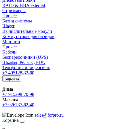
Дисковые полки
RAID & HBA external
Стриммеры
Прочее
Блэйд системы
Шасси
Вычислительные модули
Коммутаторы для блэйдов
Мезонин
Прочее
Кабели
Бесперебойники (UPS)
Шкафы, Рельсы, PDU
Телефония и видеосвязь
+7 495
128-32-60
Корзина
Дима
+7 915
298-70-98
Максим
+7 926
737-62-40
sales@forpro.ru
Корзина