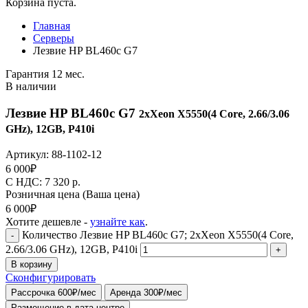
Корзина пуста.
Главная
Серверы
Лезвие HP BL460c G7
Гарантия 12 мес.
В наличии
Лезвие HP BL460c G7
2xXeon X5550(4 Core, 2.66/3.06
GHz), 12GB, P410i
Артикул:
88-1102-12
6 000
₽
C НДС: 7 320
р.
Розничная цена
(Ваша цена)
6 000
₽
Хотите дешевле -
узнайте как
.
Количество Лезвие HP BL460c G7; 2xXeon X5550(4 Core,
-
2.66/3.06 GHz), 12GB, P410i
+
В корзину
Сконфигурировать
Рассрочка 600₽/мес
Аренда 300₽/мес
Размещение в дата-центре