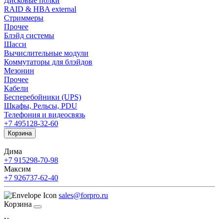
Дисковые полки
RAID & HBA external
Стриммеры
Прочее
Блэйд системы
Шасси
Вычислительные модули
Коммутаторы для блэйдов
Мезонин
Прочее
Кабели
Бесперебойники (UPS)
Шкафы, Рельсы, PDU
Телефония и видеосвязь
+7 495
128-32-60
Корзина
Дима
+7 915
298-70-98
Максим
+7 926
737-62-40
sales@forpro.ru
Корзина