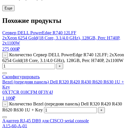
Еще
Похожие продукты
Сервер DELL PowerEdge R740 12LFF
2xXeon 6254 Gold(18 Core, 3.1/4.0 GHz), 128GB, Perc H740P,
2x1100W
275 000
₽
Количество Сервер DELL PowerEdge R740 12LFF; 2xXeon
-
6254 Gold(18 Core, 3.1/4.0 GHz), 128GB, Perc H740P, 2x1100W
+
Сконфигурировать
Bezel (передняя панель) Dell R320 R420 R430 R620 R630 1U +
Key
0XT7CR 018CFM 0F3Y4J
1 100
₽
Количество Bezel (передняя панель) Dell R320 R420 R430
-
R620 R630 1U + Key
+
Адаптер RJ-45 DB9 для CISCO serial console
A15-60-A-01