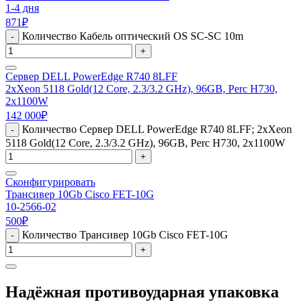
1-4 дня
871
₽
Количество Кабель оптический OS SC-SC 10m
-
+
Сервер DELL PowerEdge R740 8LFF
2xXeon 5118 Gold(12 Core, 2.3/3.2 GHz), 96GB, Perc H730,
2x1100W
142 000
₽
Количество Сервер DELL PowerEdge R740 8LFF; 2xXeon
-
5118 Gold(12 Core, 2.3/3.2 GHz), 96GB, Perc H730, 2x1100W
+
Сконфигурировать
Трансивер 10Gb Cisco FET-10G
10-2566-02
500
₽
Количество Трансивер 10Gb Cisco FET-10G
-
+
Надёжная противоударная упаковка