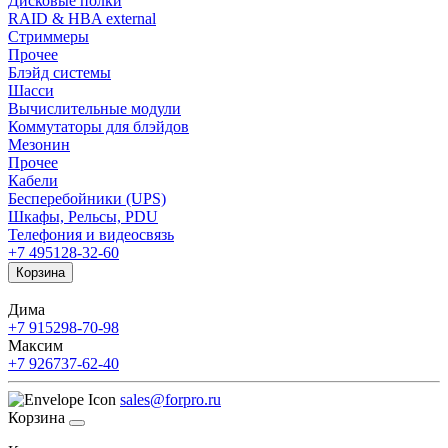
Дисковые полки
RAID & HBA external
Стриммеры
Прочее
Блэйд системы
Шасси
Вычислительные модули
Коммутаторы для блэйдов
Мезонин
Прочее
Кабели
Бесперебойники (UPS)
Шкафы, Рельсы, PDU
Телефония и видеосвязь
+7 495
128-32-60
Корзина
Дима
+7 915
298-70-98
Максим
+7 926
737-62-40
sales@forpro.ru
Корзина