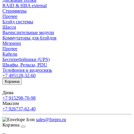
Дисковые полки
RAID & HBA external
Стриммеры
Прочее
Блэйд системы
Шасси
Вычислительные модули
Коммутаторы для блэйдов
Мезонин
Прочее
Кабели
Бесперебойники (UPS)
Шкафы, Рельсы, PDU
Телефония и видеосвязь
+7 495
128-32-60
Корзина
Дима
+7 915
298-70-98
Максим
+7 926
737-62-40
sales@forpro.ru
Корзина