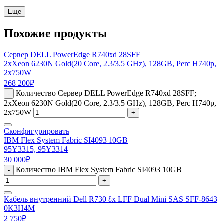
Еще
Похожие продукты
Сервер DELL PowerEdge R740xd 28SFF
2xXeon 6230N Gold(20 Core, 2.3/3.5 GHz), 128GB, Perc H740p,
2x750W
268 200
₽
Количество Сервер DELL PowerEdge R740xd 28SFF;
-
2xXeon 6230N Gold(20 Core, 2.3/3.5 GHz), 128GB, Perc H740p,
2x750W
+
Сконфигурировать
IBM Flex System Fabric SI4093 10GB
95Y3315, 95Y3314
30 000
₽
Количество IBM Flex System Fabric SI4093 10GB
-
+
Кабель внутренний Dell R730 8x LFF Dual Mini SAS SFF-8643
0K3H4M
2 750
₽