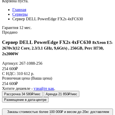
Корзина пуста.
Главная
Серверы
Сервер DELL PowerEdge FX2s 4xFC630
Гарантия 12 мес.
Продано
Сервер DELL PowerEdge FX2s 4xFC630
8xXeon E5-
2670v3(12 Core, 2.3/3.1 GHz, 9,6Gt/s) , 256GB, Perc H730,
2x2000W
Артикул:
267-1088-256
254 600
₽
C НДС: 310 612
р.
Розничная цена
(Ваша цена)
254 600
₽
Хотите дешевле -
узнайте как
.
Рассрочка 34 580₽/мес
Аренда 21 850₽/мес
Размещение в дата-центре
Заказы стоимостью более 100 000₽ и весом до 20кг. доставляем