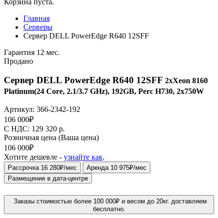
Корзина пуста.
Главная
Серверы
Сервер DELL PowerEdge R640 12SFF
Гарантия 12 мес.
Продано
Сервер DELL PowerEdge R640 12SFF
2xXeon 8160
Platinum(24 Core, 2.1/3.7 GHz), 192GB, Perc H730, 2x750W
Артикул:
366-2342-192
106 000
₽
C НДС: 129 320
р.
Розничная цена
(Ваша цена)
106 000
₽
Хотите дешевле -
узнайте как
.
Рассрочка 16 280₽/мес
Аренда 10 975₽/мес
Размещение в дата-центре
Заказы стоимостью более 100 000₽ и весом до 20кг. доставляем
бесплатно.