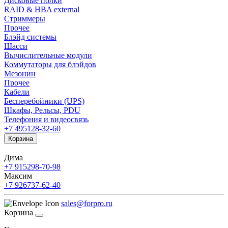
Дисковые полки
RAID & HBA external
Стриммеры
Прочее
Блэйд системы
Шасси
Вычислительные модули
Коммутаторы для блэйдов
Мезонин
Прочее
Кабели
Бесперебойники (UPS)
Шкафы, Рельсы, PDU
Телефония и видеосвязь
+7 495
128-32-60
Корзина
Дима
+7 915
298-70-98
Максим
+7 926
737-62-40
sales@forpro.ru
Корзина