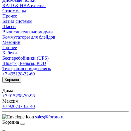
Дисковые полки
RAID & HBA external
Стриммеры
Прочее
Блэйд системы
Шасси
Вычислительные модули
Коммутаторы для блэйдов
Мезонин
Прочее
Кабели
Бесперебойники (UPS)
Шкафы, Рельсы, PDU
Телефония и видеосвязь
+7 495
128-32-60
Корзина
Дима
+7 915
298-70-98
Максим
+7 926
737-62-40
sales@forpro.ru
Корзина