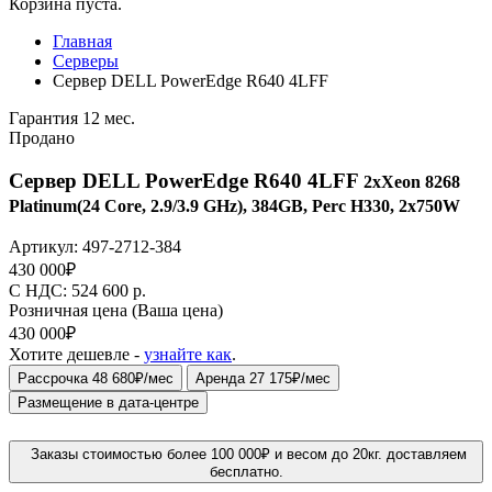
Корзина пуста.
Главная
Серверы
Сервер DELL PowerEdge R640 4LFF
Гарантия 12 мес.
Продано
Сервер DELL PowerEdge R640 4LFF
2xXeon 8268
Platinum(24 Core, 2.9/3.9 GHz), 384GB, Perc H330, 2x750W
Артикул:
497-2712-384
430 000
₽
C НДС: 524 600
р.
Розничная цена
(Ваша цена)
430 000
₽
Хотите дешевле -
узнайте как
.
Рассрочка 48 680₽/мес
Аренда 27 175₽/мес
Размещение в дата-центре
Заказы стоимостью более 100 000₽ и весом до 20кг. доставляем
бесплатно.