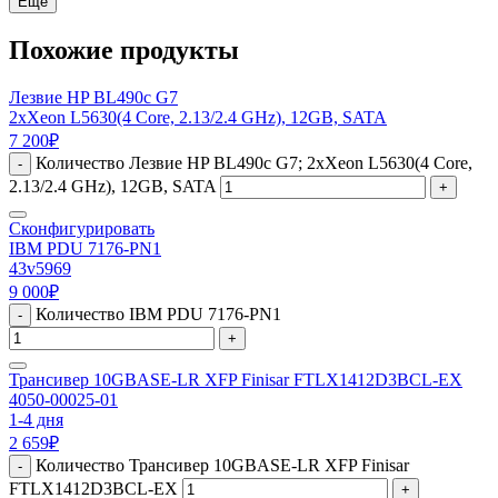
Еще
Похожие продукты
Лезвие HP BL490c G7
2xXeon L5630(4 Core, 2.13/2.4 GHz), 12GB, SATA
7 200
₽
Количество Лезвие HP BL490c G7; 2xXeon L5630(4 Core,
-
2.13/2.4 GHz), 12GB, SATA
+
Сконфигурировать
IBM PDU 7176-PN1
43v5969
9 000
₽
Количество IBM PDU 7176-PN1
-
+
Трансивер 10GBASE-LR XFP Finisar FTLX1412D3BCL-EX
4050-00025-01
1-4 дня
2 659
₽
Количество Трансивер 10GBASE-LR XFP Finisar
-
FTLX1412D3BCL-EX
+