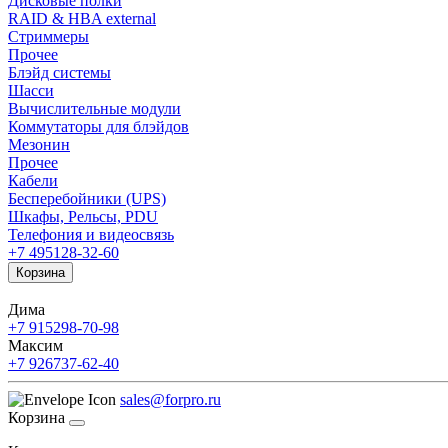
Дисковые полки
RAID & HBA external
Стриммеры
Прочее
Блэйд системы
Шасси
Вычислительные модули
Коммутаторы для блэйдов
Мезонин
Прочее
Кабели
Бесперебойники (UPS)
Шкафы, Рельсы, PDU
Телефония и видеосвязь
+7 495
128-32-60
Корзина
Дима
+7 915
298-70-98
Максим
+7 926
737-62-40
sales@forpro.ru
Корзина