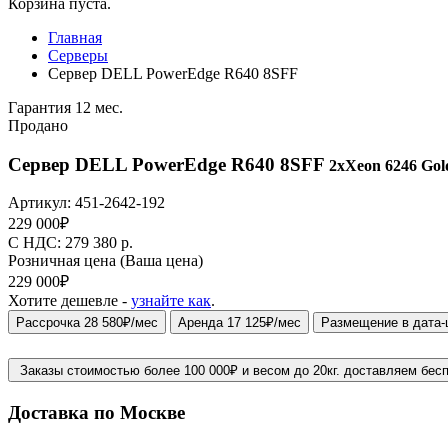
Корзина пуста.
Главная
Серверы
Сервер DELL PowerEdge R640 8SFF
Гарантия 12 мес.
Продано
Сервер DELL PowerEdge R640 8SFF
2xXeon 6246 Gold
Артикул:
451-2642-192
229 000
₽
C НДС: 279 380
р.
Розничная цена
(Ваша цена)
229 000
₽
Хотите дешевле -
узнайте как
.
Рассрочка 28 580₽/мес
Аренда 17 125₽/мес
Размещение в дата-
Заказы стоимостью более 100 000₽ и весом до 20кг. доставляем бес
Доставка по Москве