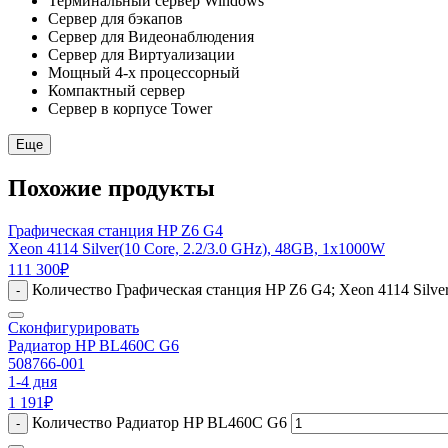
Терминальный сервер Windows
Сервер для бэкапов
Сервер для Видеонаблюдения
Сервер для Виртуализации
Мощный 4-х процессорный
Компактный сервер
Сервер в корпусе Tower
Еще
Похожие продукты
Графическая станция HP Z6 G4
Xeon 4114 Silver(10 Core, 2.2/3.0 GHz), 48GB, 1x1000W
111 300
₽
Количество Графическая станция HP Z6 G4; Xeon 4114 Silver
-
Сконфигурировать
Радиатор HP BL460C G6
508766-001
1-4 дня
1 191
₽
Количество Радиатор HP BL460C G6
-