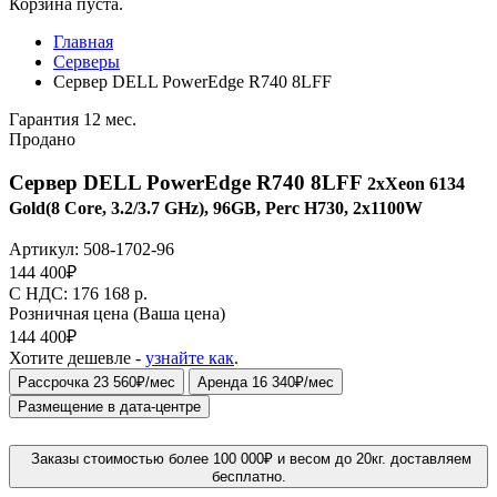
Корзина пуста.
Главная
Серверы
Сервер DELL PowerEdge R740 8LFF
Гарантия 12 мес.
Продано
Сервер DELL PowerEdge R740 8LFF
2xXeon 6134
Gold(8 Core, 3.2/3.7 GHz), 96GB, Perc H730, 2x1100W
Артикул:
508-1702-96
144 400
₽
C НДС: 176 168
р.
Розничная цена
(Ваша цена)
144 400
₽
Хотите дешевле -
узнайте как
.
Рассрочка 23 560₽/мес
Аренда 16 340₽/мес
Размещение в дата-центре
Заказы стоимостью более 100 000₽ и весом до 20кг. доставляем
бесплатно.