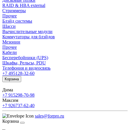
Дисковые полки
RAID & HBA external
Стриммеры
Прочее
Блэйд системы
Шасси
Вычислительные модули
Коммутаторы для блэйдов
Мезонин
Прочее
Кабели
Бесперебойники (UPS)
Шкафы, Рельсы, PDU
Телефония и видеосвязь
+7 495
128-32-60
Корзина
Дима
+7 915
298-70-98
Максим
+7 926
737-62-40
sales@forpro.ru
Корзина