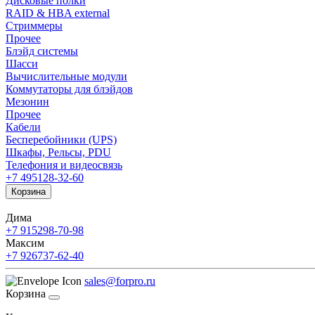
Дисковые полки
RAID & HBA external
Стриммеры
Прочее
Блэйд системы
Шасси
Вычислительные модули
Коммутаторы для блэйдов
Мезонин
Прочее
Кабели
Бесперебойники (UPS)
Шкафы, Рельсы, PDU
Телефония и видеосвязь
+7 495
128-32-60
Корзина
Дима
+7 915
298-70-98
Максим
+7 926
737-62-40
sales@forpro.ru
Корзина