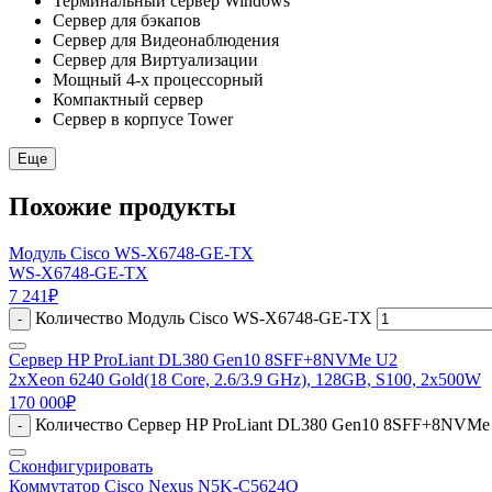
Терминальный сервер Windows
Сервер для бэкапов
Сервер для Видеонаблюдения
Сервер для Виртуализации
Мощный 4-х процессорный
Компактный сервер
Сервер в корпусе Tower
Еще
Похожие продукты
Модуль Cisco WS-X6748-GE-TX
WS-X6748-GE-TX
7 241
₽
Количество Модуль Cisco WS-X6748-GE-TX
-
Сервер HP ProLiant DL380 Gen10 8SFF+8NVMe U2
2xXeon 6240 Gold(18 Core, 2.6/3.9 GHz), 128GB, S100, 2x500W
170 000
₽
Количество Сервер HP ProLiant DL380 Gen10 8SFF+8NVMe U2
-
Сконфигурировать
Коммутатор Cisco Nexus N5K-C5624Q