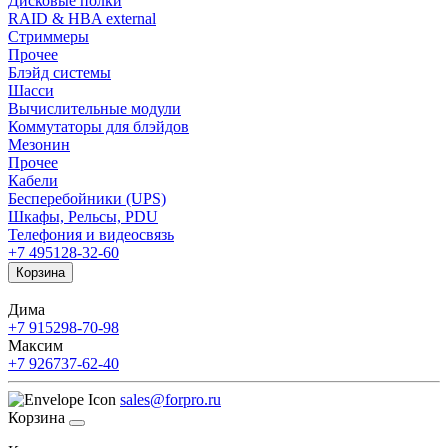
Дисковые полки
RAID & HBA external
Стриммеры
Прочее
Блэйд системы
Шасси
Вычислительные модули
Коммутаторы для блэйдов
Мезонин
Прочее
Кабели
Бесперебойники (UPS)
Шкафы, Рельсы, PDU
Телефония и видеосвязь
+7 495
128-32-60
Корзина
Дима
+7 915
298-70-98
Максим
+7 926
737-62-40
sales@forpro.ru
Корзина