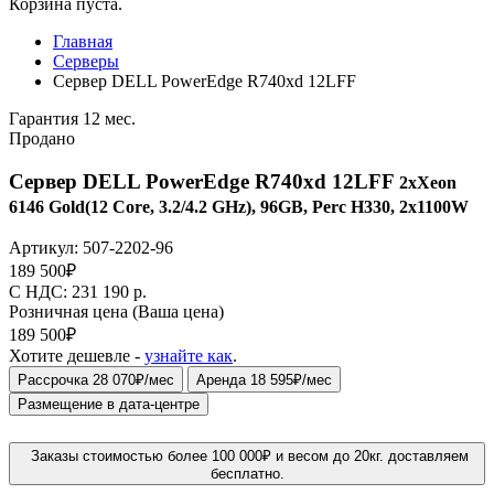
Корзина пуста.
Главная
Серверы
Сервер DELL PowerEdge R740xd 12LFF
Гарантия 12 мес.
Продано
Сервер DELL PowerEdge R740xd 12LFF
2xXeon
6146 Gold(12 Core, 3.2/4.2 GHz), 96GB, Perc H330, 2x1100W
Артикул:
507-2202-96
189 500
₽
C НДС: 231 190
р.
Розничная цена
(Ваша цена)
189 500
₽
Хотите дешевле -
узнайте как
.
Рассрочка 28 070₽/мес
Аренда 18 595₽/мес
Размещение в дата-центре
Заказы стоимостью более 100 000₽ и весом до 20кг. доставляем
бесплатно.